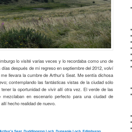
dimburgo lo visité varias veces y lo recordaba como uno de
es días después de mi regreso en septiembre del 2012, volví
e me llevara la cumbre de Arthur’s Seat. Me sentía dichosa
nuevo; contemplando las fantásticas vistas de la ciudad sólo
tener la oportunidad de vivir allí otra vez. El verde de las
e mezclaban en escenario perfecto para una ciudad de
allí hecho realidad de nuevo.
Arthur's Seat
,
Duddingston Loch
,
Dunsapie Loch
,
Edimburgo
,