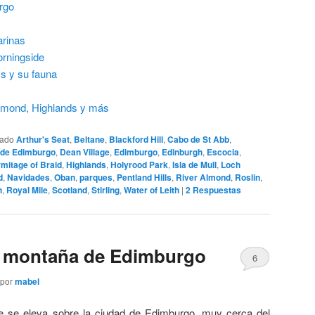
rgo
arinas
orningside
s y su fauna
Lomond, Highlands y más
tado
Arthur's Seat
,
Beltane
,
Blackford Hill
,
Cabo de St Abb
,
o de Edimburgo
,
Dean Village
,
Edimburgo
,
Edinburgh
,
Escocia
,
mitage of Braid
,
Highlands
,
Holyrood Park
,
Isla de Mull
,
Loch
d
,
Navidades
,
Oban
,
parques
,
Pentland Hills
,
River Almond
,
Roslin
,
h
,
Royal Mile
,
Scotland
,
Stirling
,
Water of Leith
|
2
Respuestas
la montaña de Edimburgo
6
por
mabel
e se eleva sobre la ciudad de Edimburgo, muy cerca del