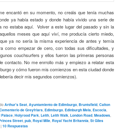
me encantó en su momento, no creáis que tenía muchas
onde ya había estado y donde había vivido una serie de
 no estaba aquí. Volver a este lugar del pasado y sin la
uellos meses que aquí viví, me producía cierto miedo,
ue ya no sería la misma experiencia de antes y temía
a como empezar de cero, con todas sus dificultades, y
gunos couchsurfers y ellos fueron las primeras personas
de contacto. No me enrrollo más y empiezo a relatar esta
imburgo y cómo fueron mis comienzos en esta ciudad donde
 debería decir mis segundos comienzos).
ado
Arthur's Seat
,
Ayuntamiento de Edimburgo
,
Bruntsfield
,
Calton
Cementerio de Greyfriars
,
Edimburgo
,
Edinburgh Mela
,
Escocia
,
 Palace
,
Holyrood Park
,
Leith
,
Leith Walk
,
London Road
,
Meadows
,
Princes Street
,
pub
,
Royal Mile
,
Royal Yacht Britannia
,
St Giles
|
10
Respuestas