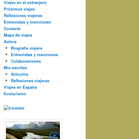
Viajes en el extranjero
Próximos viajes
Reflexiones viajeras
Entrevistas y menciones
Contacto
Mapa de viajes
Autora
Biografía viajera
Entrevistas y menciones
Colaboraciones
Mis escritos
Artículos
Reflexiones viajeras
Viajes en España
Ecoturismo