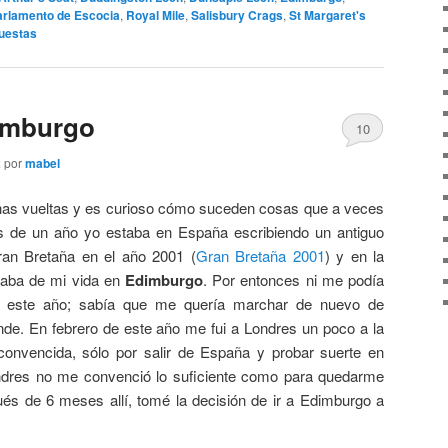
arlamento de Escocia
,
Royal Mile
,
Salisbury Crags
,
St Margaret's
uestas
dimburgo
10
2
por
mabel
has vueltas y es curioso cómo suceden cosas que a veces
 de un año yo estaba en España escribiendo un antiguo
ran Bretaña en el año 2001 (
Gran Bretaña 2001
) y en la
blaba de mi vida en
Edimburgo
. Por entonces ni me podía
uí este año; sabía que me quería marchar de nuevo de
de. En febrero de este año me fui a Londres un poco a la
onvencida, sólo por salir de España y probar suerte en
Londres no me convenció lo suficiente como para quedarme
ués de 6 meses allí, tomé la decisión de ir a Edimburgo a