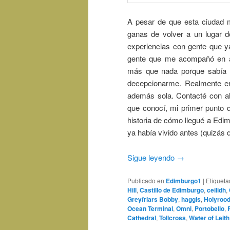
A pesar de que esta ciudad 
ganas de volver a un lugar d
experiencias con gente que ya
gente que me acompañó en aq
más que nada porque sabía q
decepcionarme. Realmente er
además sola. Contacté con al
que conocí, mi primer punto 
historia de cómo llegué a Ed
ya había vivido antes (quizás
Sigue leyendo
→
Publicado en
Edimburgo1
|
Etiquet
Hill
,
Castillo de Edimburgo
,
ceilidh
,
Greyfriars Bobby
,
haggis
,
Holyrood
Ocean Terminal
,
Omni
,
Portobello
,
Cathedral
,
Tollcross
,
Water of Leith