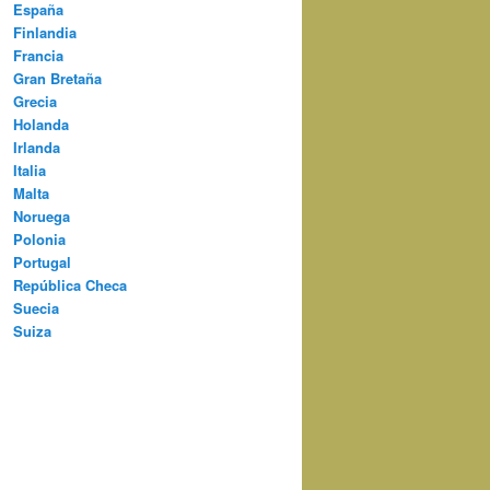
España
Finlandia
Francia
Gran Bretaña
Grecia
Holanda
Irlanda
Italia
Malta
Noruega
Polonia
Portugal
República Checa
Suecia
Suiza