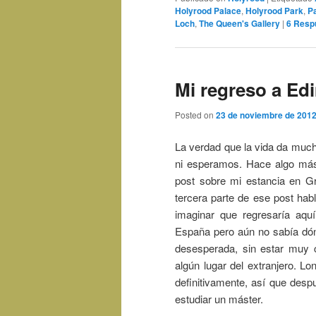
Holyrood Palace
,
Holyrood Park
,
P
Loch
,
The Queen's Gallery
|
6
Resp
Mi regreso a E
Posted on
23 de noviembre de 201
La verdad que la vida da muc
ni esperamos. Hace algo más
post sobre mi estancia en G
tercera parte de ese post ha
imaginar que regresaría aq
España pero aún no sabía dón
desesperada, sin estar muy c
algún lugar del extranjero. 
definitivamente, así que desp
estudiar un máster.