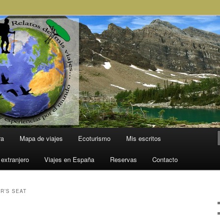
l Mundo
ra
Mapa de viajes
Ecoturismo
Mis escritos
 extranjero
Viajes en España
Reservas
Contacto
R’S SEAT