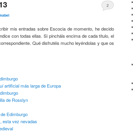
13
2
mabel
ribir mis entradas sobre Escocia de momento, he decido
ndice con todas ellas. Si pincháis encima de cada título, el
 correspondiente. Qué disfrutéis mucho leyéndolas y que os
Edimburgo
uí artificial más larga de Europa
Edimburgo
illa de Rosslyn
o de Edimburgo
s, esta vez nevadas
medieval