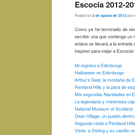
Escocia 2012-20
Posted on
3 de agosto de 2013
por
Como ya he terminado de esc
escribir una que contenga un í
enlace os llevará a la entrada
inspiren para viajar a Escocia!
Mi regreso a Edimburgo
Halloween en Edimburgo
Arthur’s Seat, la montaña de 
Pentland Hills y la pista de esq
Mis segundas Navidades en 
La legendaria y misteriosa cap
National Museum of Scotland
Dean Village, un pueblo dentr
Segunda visita a Pentland Hill
Visita a Stirling y su castillo 