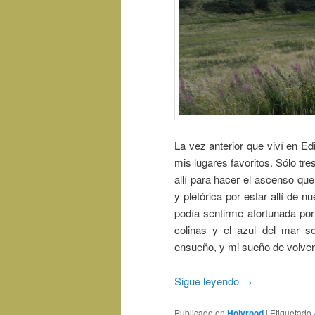
La vez anterior que viví en E
mis lugares favoritos. Sólo tr
allí para hacer el ascenso qu
y pletórica por estar allí de 
podía sentirme afortunada por 
colinas y el azul del mar s
ensueño, y mi sueño de volver 
Sigue leyendo
→
Publicado en
Holyrood
|
Etiquetado