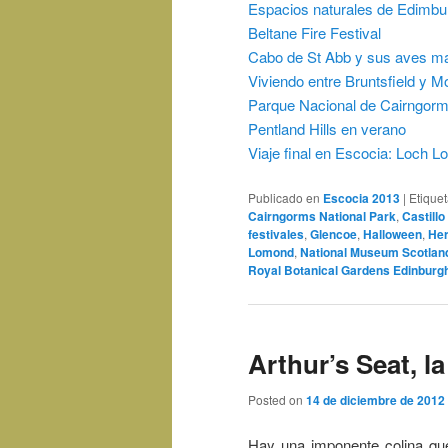
Espacios naturales de Edimbu
Beltane Fire Festival
Cabo de St Abb y sus aves m
Viviendo entre Bruntsfield y M
Parque Nacional de Cairngorm
Pentland Hills en verano
Viaje final en Escocia: Loch 
Publicado en
Escocia 2013
|
Etique
Cairngorms National Park
,
Castill
festivales
,
Glencoe
,
Halloween
,
Her
Lomond
,
National Museum Scotlan
Royal Botanical Gardens Edinburg
Arthur’s Seat, 
Posted on
14 de diciembre de 2012
Hay una imponente colina qu