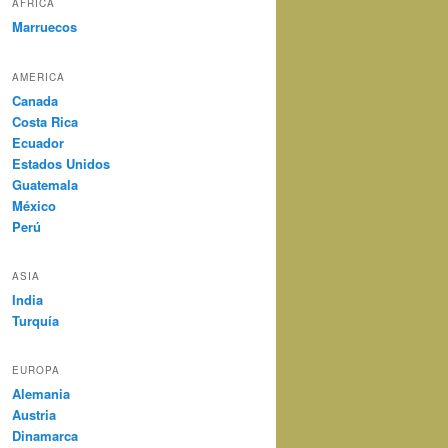
AFRICA
Marruecos
AMERICA
Canada
Costa Rica
Ecuador
Estados Unidos
Guatemala
México
Perú
ASIA
India
Turquía
EUROPA
Alemania
Austria
Dinamarca