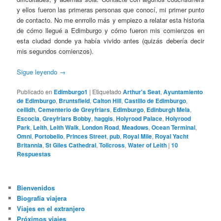
y ellos fueron las primeras personas que conocí, mi primer punto
de contacto. No me enrrollo más y empiezo a relatar esta historia
de cómo llegué a Edimburgo y cómo fueron mis comienzos en
esta ciudad donde ya había vivido antes (quizás debería decir
mis segundos comienzos).
Sigue leyendo
→
Publicado en
Edimburgo1
|
Etiquetado
Arthur's Seat
,
Ayuntamiento
de Edimburgo
,
Bruntsfield
,
Calton Hill
,
Castillo de Edimburgo
,
ceilidh
,
Cementerio de Greyfriars
,
Edimburgo
,
Edinburgh Mela
,
Escocia
,
Greyfriars Bobby
,
haggis
,
Holyrood Palace
,
Holyrood
Park
,
Leith
,
Leith Walk
,
London Road
,
Meadows
,
Ocean Terminal
,
Omni
,
Portobello
,
Princes Street
,
pub
,
Royal Mile
,
Royal Yacht
Britannia
,
St Giles Cathedral
,
Tollcross
,
Water of Leith
|
10
Respuestas
Bienvenidos
Biografía viajera
Viajes en el extranjero
Próximos viajes