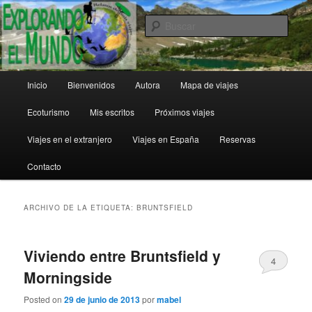
Ir
Ir
al
al
Busc
contenido
contenido
principal
secundario
Explorando el Mundo
Menú
Inicio
Bienvenidos
Autora
Mapa de viajes
principal
Ecoturismo
Mis escritos
Próximos viajes
Viajes en el extranjero
Viajes en España
Reservas
Contacto
ARCHIVO DE LA ETIQUETA:
BRUNTSFIELD
Viviendo entre Bruntsfield y
4
Morningside
Posted on
29 de junio de 2013
por
mabel