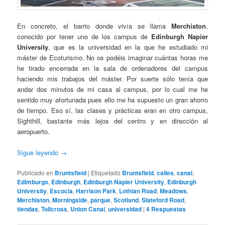
En concreto, el barrio donde vivía se llama
Merchiston
,
conocido por tener uno de los campus de
Edinburgh Napier
University
, que es la universidad en la que he estudiado mi
máster de Ecoturismo. No os podéis imaginar cuántas horas me
he tirado encerrada en la sala de ordenadores del campus
haciendo mis trabajos del máster. Por suerte sólo tenía que
andar dos minutos de mi casa al campus, por lo cual me he
sentido muy afortunada pues ello me ha supuesto un gran ahorro
de tiempo. Eso sí, las clases y prácticas eran en otro campus,
Sighthill, bastante más lejos del centro y en dirección al
aeropuerto.
Sigue leyendo
→
Publicado en
Bruntsfield
|
Etiquetado
Bruntsfield
,
calles
,
canal
,
Edimburgo
,
Edinburgh
,
Edinburgh Napier University
,
Edinburgh
University
,
Escocia
,
Harrison Park
,
Lothian Road
,
Meadows
,
Merchiston
,
Morningside
,
parque
,
Scotland
,
Slateford Road
,
tiendas
,
Tollcross
,
Union Canal
,
universidad
|
4
Respuestas