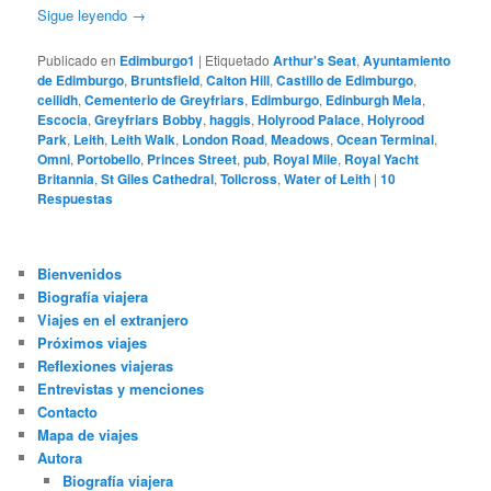
Sigue leyendo
→
Publicado en
Edimburgo1
|
Etiquetado
Arthur's Seat
,
Ayuntamiento
de Edimburgo
,
Bruntsfield
,
Calton Hill
,
Castillo de Edimburgo
,
ceilidh
,
Cementerio de Greyfriars
,
Edimburgo
,
Edinburgh Mela
,
Escocia
,
Greyfriars Bobby
,
haggis
,
Holyrood Palace
,
Holyrood
Park
,
Leith
,
Leith Walk
,
London Road
,
Meadows
,
Ocean Terminal
,
Omni
,
Portobello
,
Princes Street
,
pub
,
Royal Mile
,
Royal Yacht
Britannia
,
St Giles Cathedral
,
Tollcross
,
Water of Leith
|
10
Respuestas
Bienvenidos
Biografía viajera
Viajes en el extranjero
Próximos viajes
Reflexiones viajeras
Entrevistas y menciones
Contacto
Mapa de viajes
Autora
Biografía viajera