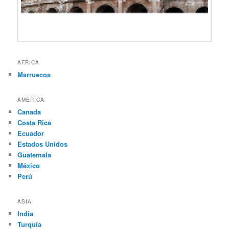
AFRICA
Marruecos
AMERICA
Canada
Costa Rica
Ecuador
Estados Unidos
Guatemala
México
Perú
ASIA
India
Turquía