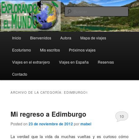
Ir
Ir
al
al
Busc
contenido
contenido
principal
secundario
Explorando el Mundo
Menú
Inicio
Bienvenidos
Autora
Mapa de viajes
principal
Ecoturismo
Mis escritos
Próximos viajes
Viajes en el extranjero
Viajes en España
Reservas
Contacto
ARCHIVO DE LA CATEGORÍA:
EDIMBURGO1
Mi regreso a Edimburgo
10
Posted on
23 de noviembre de 2012
por
mabel
La verdad que la vida da muchas vueltas y es curioso cómo