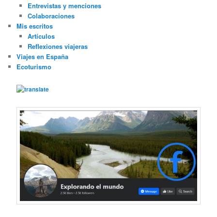
Entrevistas y menciones
Colaboraciones
Mis escritos
Artículos
Reflexiones viajeras
Viajes en España
Ecoturismo