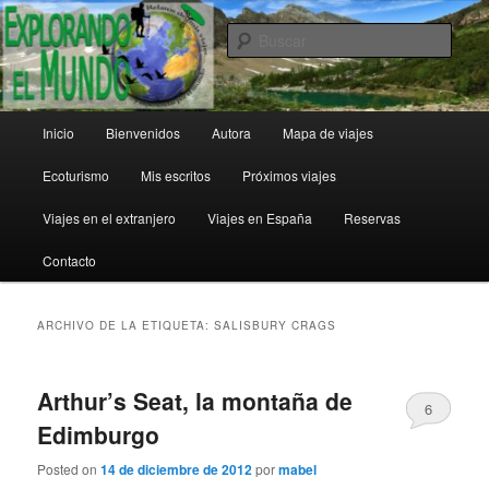
Ir
Ir
al
al
Busc
contenido
contenido
principal
secundario
Explorando el Mundo
Menú
Inicio
Bienvenidos
Autora
Mapa de viajes
principal
Ecoturismo
Mis escritos
Próximos viajes
Viajes en el extranjero
Viajes en España
Reservas
Contacto
ARCHIVO DE LA ETIQUETA:
SALISBURY CRAGS
Arthur’s Seat, la montaña de
6
Edimburgo
Posted on
14 de diciembre de 2012
por
mabel