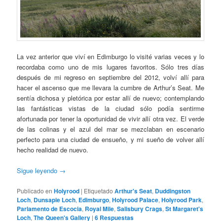
La vez anterior que viví en Edimburgo lo visité varias veces y lo
recordaba como uno de mis lugares favoritos. Sólo tres días
después de mi regreso en septiembre del 2012, volví allí para
hacer el ascenso que me llevara la cumbre de Arthur’s Seat. Me
sentía dichosa y pletórica por estar allí de nuevo; contemplando
las fantásticas vistas de la ciudad sólo podía sentirme
afortunada por tener la oportunidad de vivir allí otra vez. El verde
de las colinas y el azul del mar se mezclaban en escenario
perfecto para una ciudad de ensueño, y mi sueño de volver allí
hecho realidad de nuevo.
Sigue leyendo
→
Publicado en
Holyrood
|
Etiquetado
Arthur's Seat
,
Duddingston
Loch
,
Dunsapie Loch
,
Edimburgo
,
Holyrood Palace
,
Holyrood Park
,
Parlamento de Escocia
,
Royal Mile
,
Salisbury Crags
,
St Margaret's
Loch
,
The Queen's Gallery
|
6
Respuestas