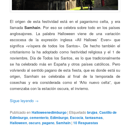
El origen de esta festividad está en el paganismo celta, y era
llamada
Samhain
. Por eso se celebra sobre todo en los países
anglosajones. La palabra Halloween viene de una variación
escocesa de la expresión inglesa «All Hallows’ Even» que
significa «víspera de todos los Santos». De hecho también el
cristianismo la ha adoptado como festividad religiosa y el 1 de
noviembre, Día de Todos los Santos, es lo que tradicionalmente
se ha celebrado más en España y otros países católicos. Pero
volviendo al sentido pagano de esta fiesta, que es donde está su
origen, Samhain se celebraba al final de la temporada de
cosechas y era considerada como el “Año nuevo celta”, que
comenzaba con la estación oscura, el invierno.
Sigue leyendo
→
Publicado en
Halloweenedimburgo
|
Etiquetado
brujas
,
Castillo de
Edimburgo
,
cementerio
,
Edimburgo
,
Escocia
,
fantasmas
,
Halloween
,
oscuro
,
pagano
,
Samhain
|
10
Respuestas