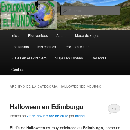
Ir
Ir
al
al
Busc
contenido
contenido
principal
secundario
Explorando el Mundo
Menú
Inicio
Bienvenidos
Autora
Mapa de viajes
principal
Ecoturismo
Mis escritos
Próximos viajes
Viajes en el extranjero
Viajes en España
Reservas
Contacto
ARCHIVO DE LA CATEGORÍA:
HALLOWEENEDIMBURGO
Halloween en Edimburgo
10
Posted on
29 de noviembre de 2012
por
mabel
El día de
Halloween
es muy celebrado en
Edimburgo
, como no