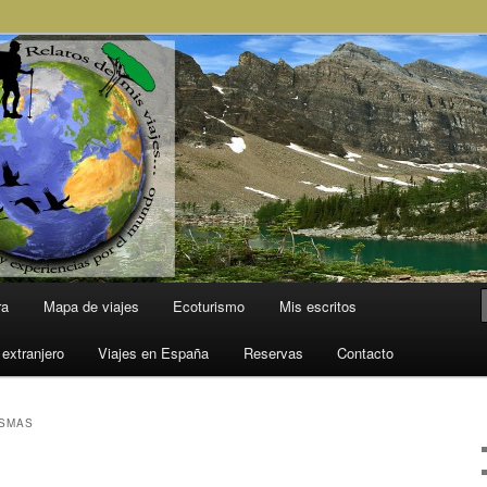
l Mundo
ra
Mapa de viajes
Ecoturismo
Mis escritos
 extranjero
Viajes en España
Reservas
Contacto
ASMAS