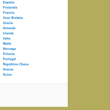
España
Finlandia
Francia
Gran Bretaña
Grecia
Holanda
Irlanda
Italia
Malta
Noruega
Polonia
Portugal
República Checa
Suecia
Suiza