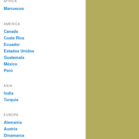
AFRICA
Marruecos
AMERICA
Canada
Costa Rica
Ecuador
Estados Unidos
Guatemala
México
Perú
ASIA
India
Turquía
EUROPA
Alemania
Austria
Dinamarca