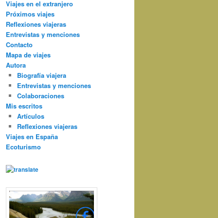
Viajes en el extranjero
Próximos viajes
Reflexiones viajeras
Entrevistas y menciones
Contacto
Mapa de viajes
Autora
Biografía viajera
Entrevistas y menciones
Colaboraciones
Mis escritos
Artículos
Reflexiones viajeras
Viajes en España
Ecoturismo