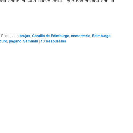
ada como el “Año nuevo celta”, que comenzaba con la
|
Etiquetado
brujas
,
Castillo de Edimburgo
,
cementerio
,
Edimburgo
,
curo
,
pagano
,
Samhain
|
10
Respuestas