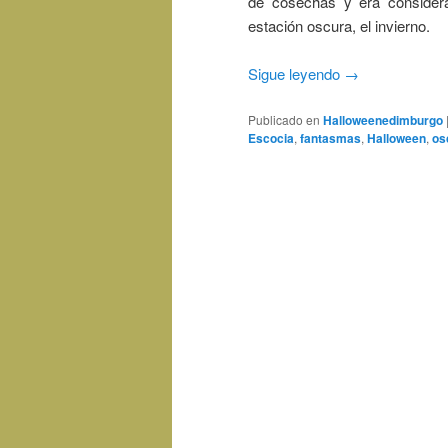
de cosechas y era consider
estación oscura, el invierno.
Sigue leyendo
→
Publicado en
Halloweenedimburgo
Escocia
,
fantasmas
,
Halloween
,
os