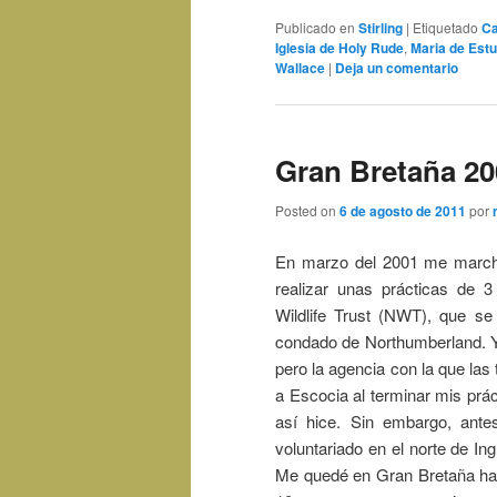
Publicado en
Stirling
|
Etiquetado
Ca
Iglesia de Holy Rude
,
Maria de Est
Wallace
|
Deja un comentario
Gran Bretaña 20
Posted on
6 de agosto de 2011
por
En marzo del 2001 me marché
realizar unas prácticas de 
Wildlife Trust (NWT), que se
condado de Northumberland. Yo
pero la agencia con la que las 
a Escocia al terminar mis prác
así hice. Sin embargo, ante
voluntariado en el norte de In
Me quedé en Gran Bretaña hast