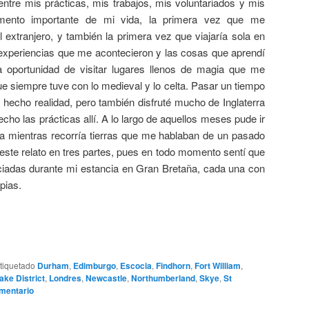
ntre mis prácticas, mis trabajos, mis voluntariados y mis
mento importante de mi vida, la primera vez que me
extranjero, y también la primera vez que viajaría sola en
experiencias que me acontecieron y las cosas que aprendí
a oportunidad de visitar lugares llenos de magia que me
ue siempre tuve con lo medieval y lo celta. Pasar un tiempo
 hecho realidad, pero también disfruté mucho de Inglaterra
echo las prácticas allí. A lo largo de aquellos meses pude ir
mientras recorría tierras que me hablaban de un pasado
este relato en tres partes, pues en todo momento sentí que
nciadas durante mi estancia en Gran Bretaña, cada una con
pias.
tiquetado
Durham
,
Edimburgo
,
Escocia
,
Findhorn
,
Fort William
,
ake District
,
Londres
,
Newcastle
,
Northumberland
,
Skye
,
St
mentario