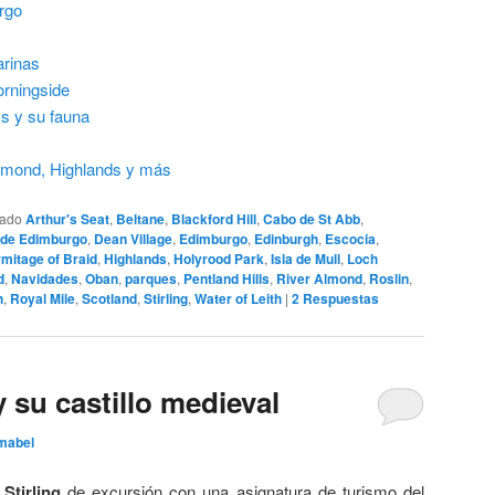
rgo
arinas
orningside
s y su fauna
Lomond, Highlands y más
tado
Arthur's Seat
,
Beltane
,
Blackford Hill
,
Cabo de St Abb
,
o de Edimburgo
,
Dean Village
,
Edimburgo
,
Edinburgh
,
Escocia
,
mitage of Braid
,
Highlands
,
Holyrood Park
,
Isla de Mull
,
Loch
d
,
Navidades
,
Oban
,
parques
,
Pentland Hills
,
River Almond
,
Roslin
,
h
,
Royal Mile
,
Scotland
,
Stirling
,
Water of Leith
|
2
Respuestas
 y su castillo medieval
mabel
n
Stirling
de excursión con una asignatura de turismo del