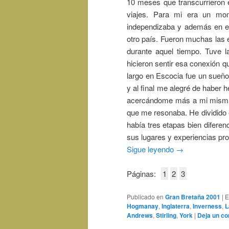
10 meses que transcurrieron e
viajes. Para mi era un mo
independizaba y además en el 
otro país. Fueron muchas las 
durante aquel tiempo. Tuve l
hicieron sentir esa conexión q
largo en Escocia fue un sueño
y al final me alegré de haber h
acercándome más a mi misma 
que me resonaba. He dividido 
había tres etapas bien difere
sus lugares y experiencias pro
Sigue leyendo
→
Páginas:
1
2
3
Publicado en
Gran Bretaña 2001
|
E
Hogmanay
,
Inglaterra
,
Inverness
,
L
Andrews
,
Stirling
,
York
|
Deja un co