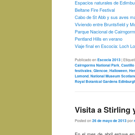
Espacios naturales de Edimbu
Beltane Fire Festival
Cabo de St Abb y sus aves m
Viviendo entre Bruntsfield y M
Parque Nacional de Cairngorm
Pentland Hills en verano
Viaje final en Escocia: Loch 
Publicado en
Escocia 2013
|
Etique
Cairngorms National Park
,
Castill
festivales
,
Glencoe
,
Halloween
,
Her
Lomond
,
National Museum Scotlan
Royal Botanical Gardens Edinburg
Visita a Stirling
Posted on
26 de mayo de 2013
por
En el mes de abril estuve e