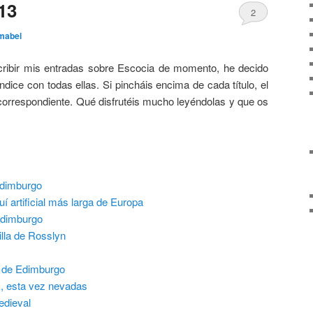
13
2
mabel
ribir mis entradas sobre Escocia de momento, he decido
ndice con todas ellas. Si pincháis encima de cada título, el
 correspondiente. Qué disfrutéis mucho leyéndolas y que os
Edimburgo
uí artificial más larga de Europa
Edimburgo
illa de Rosslyn
o de Edimburgo
s, esta vez nevadas
medieval