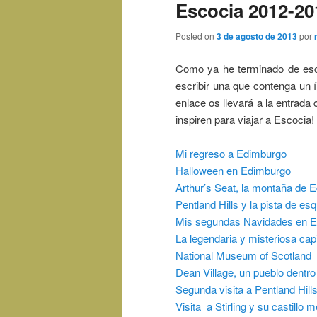
Escocia 2012-20
Posted on
3 de agosto de 2013
por
Como ya he terminado de esc
escribir una que contenga un í
enlace os llevará a la entrada
inspiren para viajar a Escocia!
Mi regreso a Edimburgo
Halloween en Edimburgo
Arthur’s Seat, la montaña de 
Pentland Hills y la pista de esq
Mis segundas Navidades en 
La legendaria y misteriosa cap
National Museum of Scotland
Dean Village, un pueblo dentr
Segunda visita a Pentland Hill
Visita a Stirling y su castillo 