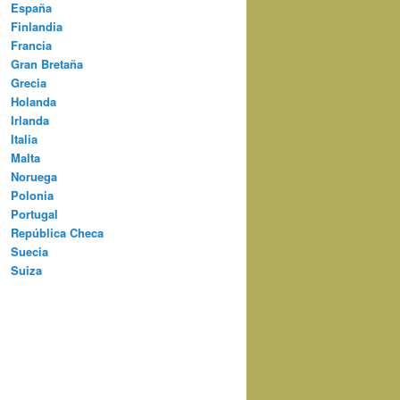
España
Finlandia
Francia
Gran Bretaña
Grecia
Holanda
Irlanda
Italia
Malta
Noruega
Polonia
Portugal
República Checa
Suecia
Suiza