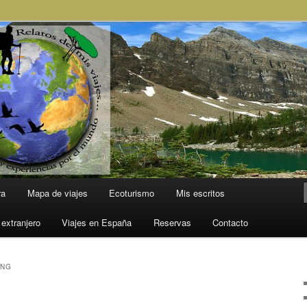
l Mundo
ra
Mapa de viajes
Ecoturismo
Mis escritos
 extranjero
Viajes en España
Reservas
Contacto
ING