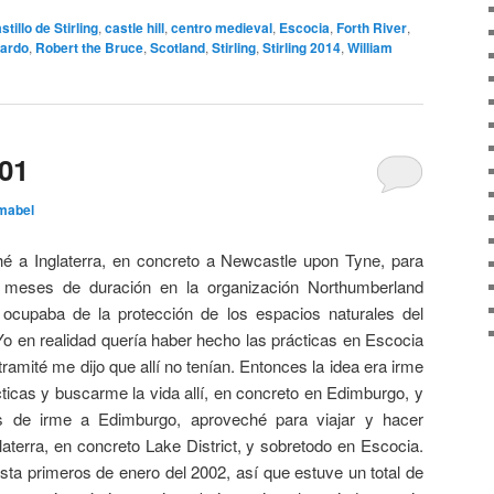
stillo de Stirling
,
castle hill
,
centro medieval
,
Escocia
,
Forth River
,
uardo
,
Robert the Bruce
,
Scotland
,
Stirling
,
Stirling 2014
,
William
01
mabel
 a Inglaterra, en concreto a Newcastle upon Tyne, para
3 meses de duración en la organización Northumberland
 ocupaba de la protección de los espacios naturales del
 en realidad quería haber hecho las prácticas en Escocia
tramité me dijo que allí no tenían. Entonces la idea era irme
ticas y buscarme la vida allí, en concreto en Edimburgo, y
s de irme a Edimburgo, aproveché para viajar y hacer
glaterra, en concreto Lake District, y sobretodo en Escocia.
a primeros de enero del 2002, así que estuve un total de