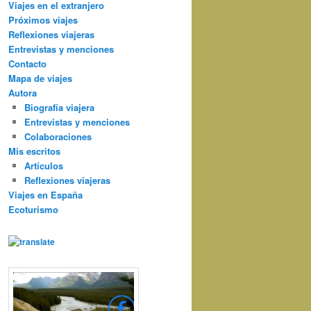
Viajes en el extranjero
Próximos viajes
Reflexiones viajeras
Entrevistas y menciones
Contacto
Mapa de viajes
Autora
Biografía viajera
Entrevistas y menciones
Colaboraciones
Mis escritos
Artículos
Reflexiones viajeras
Viajes en España
Ecoturismo