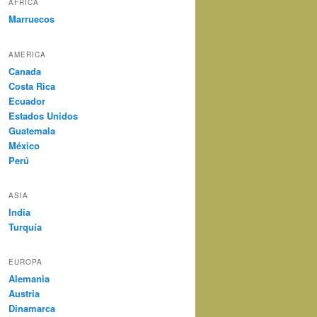
AFRICA
Marruecos
AMERICA
Canada
Costa Rica
Ecuador
Estados Unidos
Guatemala
México
Perú
ASIA
India
Turquía
EUROPA
Alemania
Austria
Dinamarca