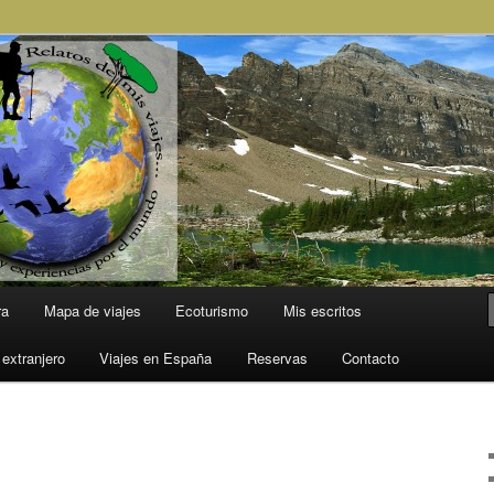
l Mundo
ra
Mapa de viajes
Ecoturismo
Mis escritos
 extranjero
Viajes en España
Reservas
Contacto