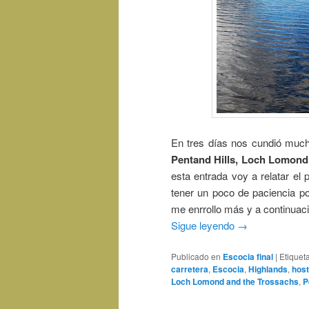
En tres días nos cundió much
Pentand Hills, Loch Lomond,
esta entrada voy a relatar el 
tener un poco de paciencia po
me enrrollo más y a continuaci
Sigue leyendo
→
Publicado en
Escocia final
|
Etiquet
carretera
,
Escocia
,
Highlands
,
host
Loch Lomond and the Trossachs
,
P