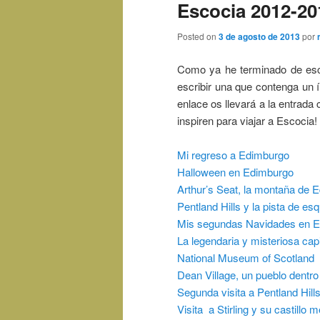
Escocia 2012-20
Posted on
3 de agosto de 2013
por
Como ya he terminado de esc
escribir una que contenga un í
enlace os llevará a la entrada
inspiren para viajar a Escocia!
Mi regreso a Edimburgo
Halloween en Edimburgo
Arthur’s Seat, la montaña de 
Pentland Hills y la pista de esq
Mis segundas Navidades en 
La legendaria y misteriosa cap
National Museum of Scotland
Dean Village, un pueblo dentr
Segunda visita a Pentland Hill
Visita a Stirling y su castillo 