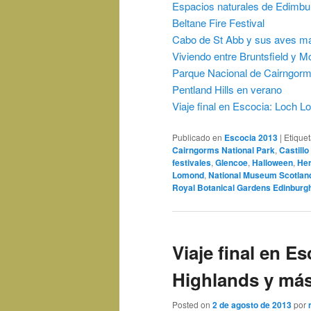
Espacios naturales de Edimbu
Beltane Fire Festival
Cabo de St Abb y sus aves m
Viviendo entre Bruntsfield y M
Parque Nacional de Cairngorm
Pentland Hills en verano
Viaje final en Escocia: Loch 
Publicado en
Escocia 2013
|
Etique
Cairngorms National Park
,
Castill
festivales
,
Glencoe
,
Halloween
,
Her
Lomond
,
National Museum Scotlan
Royal Botanical Gardens Edinburg
Viaje final en 
Highlands y má
Posted on
2 de agosto de 2013
por