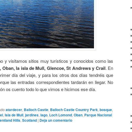
o y visitamos sitios muy turísticos y conocidos como las
 Oban, la isla de Mull, Glencoe, St Andrews y Crail
. En
primer día del viaje, y para los otros dos días tendréis que
rque las entradas correspondientes tardarán en llegar. No
ón os cuento todo lo que vimos e hicimos ese día.
ado
atardecer
,
Balloch Castle
,
Balloch Castle Country Park
,
bosque
,
el
,
Isla de Mull
,
jardines
,
lago
,
Loch Lomond
,
Oban
,
Parque Nacional
entland Hills
,
Scotland
|
Deja un comentario