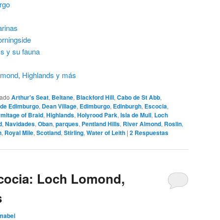
rgo
arinas
orningside
s y su fauna
Lomond, Highlands y más
tado
Arthur's Seat
,
Beltane
,
Blackford Hill
,
Cabo de St Abb
,
o de Edimburgo
,
Dean Village
,
Edimburgo
,
Edinburgh
,
Escocia
,
mitage of Braid
,
Highlands
,
Holyrood Park
,
Isla de Mull
,
Loch
d
,
Navidades
,
Oban
,
parques
,
Pentland Hills
,
River Almond
,
Roslin
,
h
,
Royal Mile
,
Scotland
,
Stirling
,
Water of Leith
|
2
Respuestas
Escocia: Loch Lomond,
s
mabel