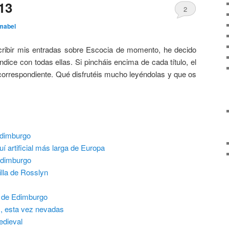
13
2
mabel
ribir mis entradas sobre Escocia de momento, he decido
ndice con todas ellas. Si pincháis encima de cada título, el
 correspondiente. Qué disfrutéis mucho leyéndolas y que os
Edimburgo
uí artificial más larga de Europa
Edimburgo
illa de Rosslyn
o de Edimburgo
s, esta vez nevadas
medieval