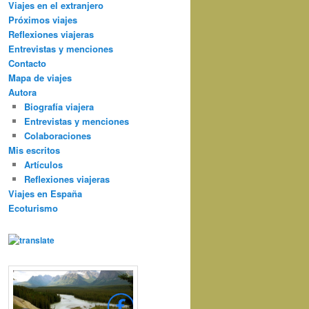
Viajes en el extranjero
Próximos viajes
Reflexiones viajeras
Entrevistas y menciones
Contacto
Mapa de viajes
Autora
Biografía viajera
Entrevistas y menciones
Colaboraciones
Mis escritos
Artículos
Reflexiones viajeras
Viajes en España
Ecoturismo