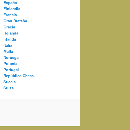
España
Finlandia
Francia
Gran Bretaña
Grecia
Holanda
Irlanda
Italia
Malta
Noruega
Polonia
Portugal
República Checa
Suecia
Suiza