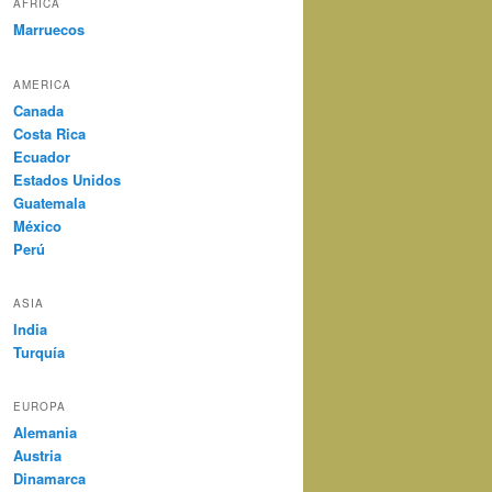
AFRICA
Marruecos
AMERICA
Canada
Costa Rica
Ecuador
Estados Unidos
Guatemala
México
Perú
ASIA
India
Turquía
EUROPA
Alemania
Austria
Dinamarca