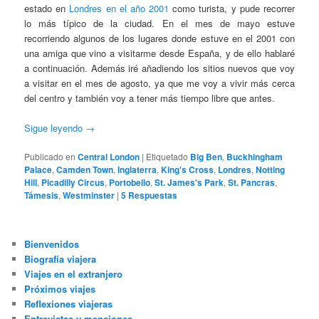
estado en
Londres en el año 2001
como turista, y pude recorrer
lo más típico de la ciudad. En el mes de mayo estuve
recorriendo algunos de los lugares donde estuve en el 2001 con
una amiga que vino a visitarme desde España, y de ello hablaré
a continuación. Además iré añadiendo los sitios nuevos que voy
a visitar en el mes de agosto, ya que me voy a vivir más cerca
del centro y también voy a tener más tiempo libre que antes.
Sigue leyendo
→
Publicado en
Central London
|
Etiquetado
Big Ben
,
Buckhingham
Palace
,
Camden Town
,
Inglaterra
,
King's Cross
,
Londres
,
Notting
Hill
,
Picadilly Circus
,
Portobello
,
St. James's Park
,
St. Pancras
,
Támesis
,
Westminster
|
5
Respuestas
Bienvenidos
Biografía viajera
Viajes en el extranjero
Próximos viajes
Reflexiones viajeras
Entrevistas y menciones