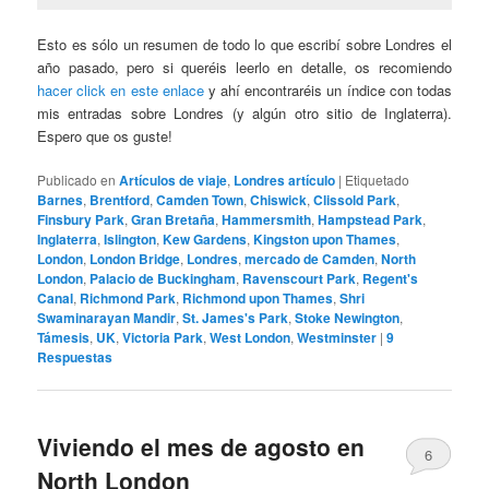
Esto es sólo un resumen de todo lo que escribí sobre Londres el
año pasado, pero si queréis leerlo en detalle, os recomiendo
hacer click en este enlace
y ahí encontraréis un índice con todas
mis entradas sobre Londres (y algún otro sitio de Inglaterra).
Espero que os guste!
Publicado en
Artículos de viaje
,
Londres artículo
|
Etiquetado
Barnes
,
Brentford
,
Camden Town
,
Chiswick
,
Clissold Park
,
Finsbury Park
,
Gran Bretaña
,
Hammersmith
,
Hampstead Park
,
Inglaterra
,
Islington
,
Kew Gardens
,
Kingston upon Thames
,
London
,
London Bridge
,
Londres
,
mercado de Camden
,
North
London
,
Palacio de Buckingham
,
Ravenscourt Park
,
Regent's
Canal
,
Richmond Park
,
Richmond upon Thames
,
Shri
Swaminarayan Mandir
,
St. James's Park
,
Stoke Newington
,
Támesis
,
UK
,
Victoria Park
,
West London
,
Westminster
|
9
Respuestas
Viviendo el mes de agosto en
6
North London