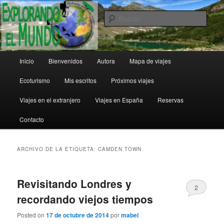
Ir
Ir
al
al
Busc
contenido
contenido
principal
secundario
Explorando el Mundo
Menú
Inicio
Bienvenidos
Autora
Mapa de viajes
principal
Ecoturismo
Mis escritos
Próximos viajes
Viajes en el extranjero
Viajes en España
Reservas
Contacto
ARCHIVO DE LA ETIQUETA:
CAMDEN TOWN
Revisitando Londres y
2
recordando viejos tiempos
Posted on
17 de octubre de 2014
por
mabel