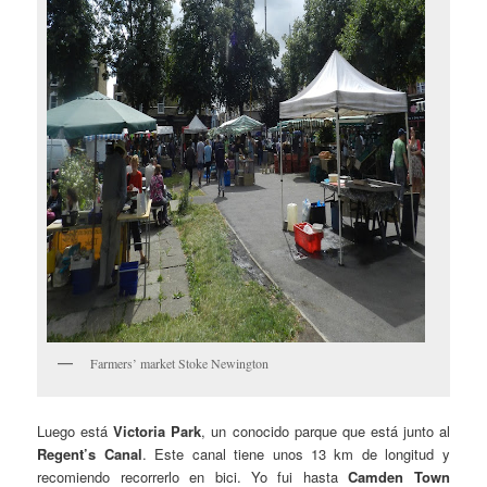
Farmers’ market Stoke Newington
Luego está
Victoria Park
, un conocido parque que está junto al
Regent’s Canal
. Este canal tiene unos 13 km de longitud y
recomiendo recorrerlo en bici. Yo fui hasta
Camden Town