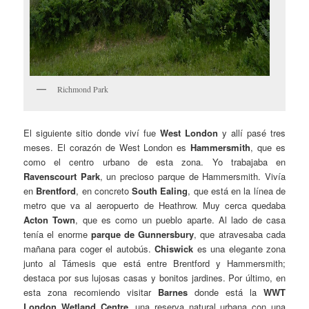
Richmond Park
El siguiente sitio donde viví fue
West London
y allí pasé tres
meses. El corazón de West London es
Hammersmith
, que es
como el centro urbano de esta zona. Yo trabajaba en
Ravenscourt Park
, un precioso parque de Hammersmith. Vivía
en
Brentford
, en concreto
South Ealing
, que está en la línea de
metro que va al aeropuerto de Heathrow. Muy cerca quedaba
Acton Town
, que es como un pueblo aparte. Al lado de casa
tenía el enorme
parque de Gunnersbury
, que atravesaba cada
mañana para coger el autobús.
Chiswick
es una elegante zona
junto al Támesis que está entre Brentford y Hammersmith;
destaca por sus lujosas casas y bonitos jardines. Por último, en
esta zona recomiendo visitar
Barnes
donde está la
WWT
London Wetland Centre
, una reserva natural urbana con una