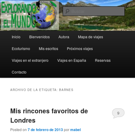
Ir
Ir
al
al
Busc
contenido
contenido
principal
secundario
Explorando el Mundo
Menú
Inicio
Bienvenidos
Autora
Mapa de viajes
principal
Ecoturismo
Mis escritos
Próximos viajes
Viajes en el extranjero
Viajes en España
Reservas
Contacto
ARCHIVO DE LA ETIQUETA:
BARNES
Mis rincones favoritos de
9
Londres
Posted on
7 de febrero de 2013
por
mabel