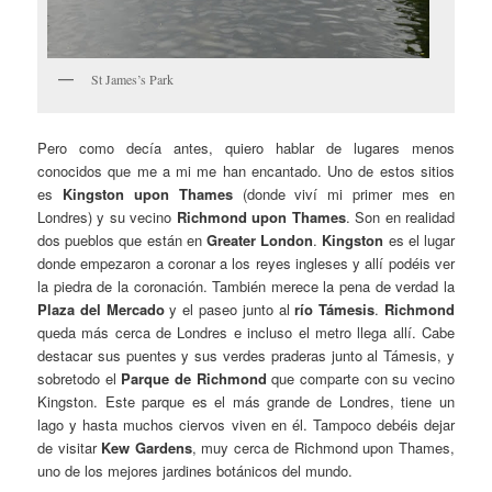
St James’s Park
Pero como decía antes, quiero hablar de lugares menos
conocidos que me a mi me han encantado. Uno de estos sitios
es
Kingston upon Thames
(donde viví mi primer mes en
Londres) y su vecino
Richmond upon Thames
. Son en realidad
dos pueblos que están en
Greater London
.
Kingston
es el lugar
donde empezaron a coronar a los reyes ingleses y allí podéis ver
la piedra de la coronación. También merece la pena de verdad la
Plaza del Mercado
y el paseo junto al
río Támesis
.
Richmond
queda más cerca de Londres e incluso el metro llega allí. Cabe
destacar sus puentes y sus verdes praderas junto al Támesis, y
sobretodo el
Parque de Richmond
que comparte con su vecino
Kingston. Este parque es el más grande de Londres, tiene un
lago y hasta muchos ciervos viven en él. Tampoco debéis dejar
de visitar
Kew Gardens
, muy cerca de Richmond upon Thames,
uno de los mejores jardines botánicos del mundo.