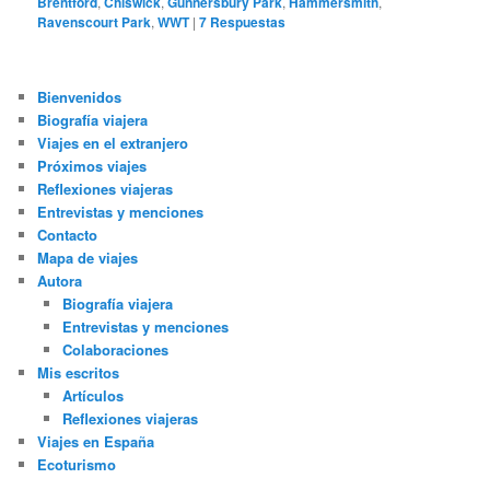
Brentford
,
Chiswick
,
Gunnersbury Park
,
Hammersmith
,
Ravenscourt Park
,
WWT
|
7
Respuestas
Bienvenidos
Biografía viajera
Viajes en el extranjero
Próximos viajes
Reflexiones viajeras
Entrevistas y menciones
Contacto
Mapa de viajes
Autora
Biografía viajera
Entrevistas y menciones
Colaboraciones
Mis escritos
Artículos
Reflexiones viajeras
Viajes en España
Ecoturismo