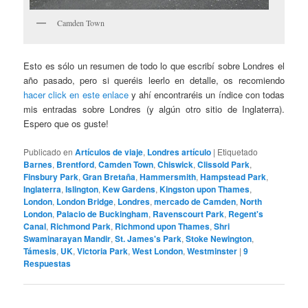
Camden Town
Esto es sólo un resumen de todo lo que escribí sobre Londres el
año pasado, pero si queréis leerlo en detalle, os recomiendo
hacer click en este enlace
y ahí encontraréis un índice con todas
mis entradas sobre Londres (y algún otro sitio de Inglaterra).
Espero que os guste!
Publicado en
Artículos de viaje
,
Londres artículo
|
Etiquetado
Barnes
,
Brentford
,
Camden Town
,
Chiswick
,
Clissold Park
,
Finsbury Park
,
Gran Bretaña
,
Hammersmith
,
Hampstead Park
,
Inglaterra
,
Islington
,
Kew Gardens
,
Kingston upon Thames
,
London
,
London Bridge
,
Londres
,
mercado de Camden
,
North
London
,
Palacio de Buckingham
,
Ravenscourt Park
,
Regent's
Canal
,
Richmond Park
,
Richmond upon Thames
,
Shri
Swaminarayan Mandir
,
St. James's Park
,
Stoke Newington
,
Támesis
,
UK
,
Victoria Park
,
West London
,
Westminster
|
9
Respuestas