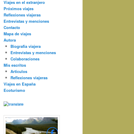
Viajes en el extranjero
Próximos viajes
Reflexiones viajeras
Entrevistas y menciones
Contacto
Mapa de viajes
Autora
Biografía viajera
Entrevistas y menciones
Colaboraciones
Mis escritos
Artículos
Reflexiones viajeras
Viajes en España
Ecoturismo