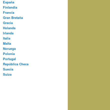
España
Finlandia
Francia
Gran Bretaña
Grecia
Holanda
Irlanda
Italia
Malta
Noruega
Polonia
Portugal
República Checa
Suecia
Suiza