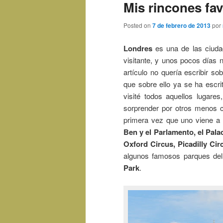
Mis rincones fa
Posted on
7 de febrero de 2013
por
Londres
es una de las ciuda
visitante, y unos pocos días 
artículo no quería escribir so
que sobre ello ya se ha escr
visité todos aquellos lugare
sorprender por otros menos c
primera vez que uno viene a 
Ben y el Parlamento, el Pala
Oxford Circus, Picadilly Ci
algunos famosos parques de
Park
.