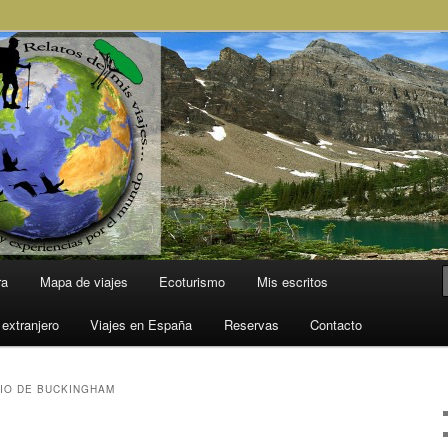
l Mundo
ra
Mapa de viajes
Ecoturismo
Mis escritos
 extranjero
Viajes en España
Reservas
Contacto
IO DE BUCKINGHAM