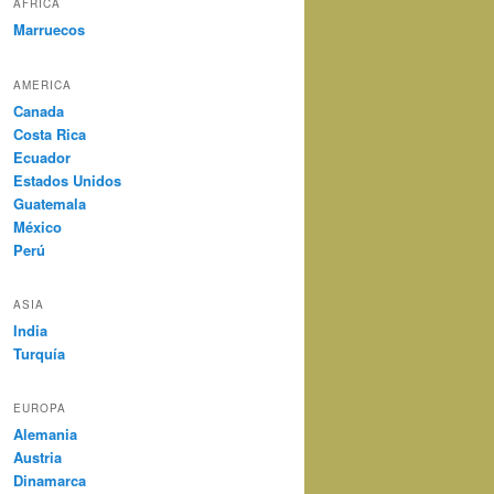
AFRICA
Marruecos
AMERICA
Canada
Costa Rica
Ecuador
Estados Unidos
Guatemala
México
Perú
ASIA
India
Turquía
EUROPA
Alemania
Austria
Dinamarca