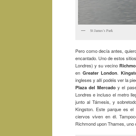
St James’s Park
Pero como decía antes, quier
encantado. Uno de estos sitio
Londres) y su vecino
Richmo
en
Greater London
.
Kingst
ingleses y allí podéis ver la 
Plaza del Mercado
y el pase
Londres e incluso el metro ll
junto al Támesis, y sobretod
Kingston. Este parque es el
ciervos viven en él. Tampoc
Richmond upon Thames, uno de