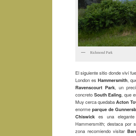
Richmond Park
El siguiente sitio donde viví fu
London es
Hammersmith
, qu
Ravenscourt Park
, un pre
concreto
South Ealing
, que e
Muy cerca quedaba
Acton T
enorme
parque de Gunners
Chiswick
es una elegante 
Hammersmith; destaca por sus
zona recomiendo visitar
Bar