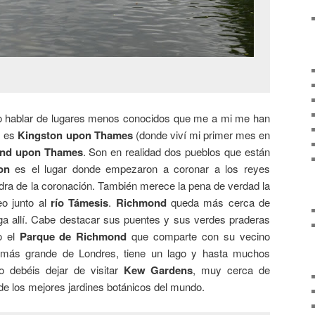
o hablar de lugares menos conocidos que me a mi me han
s es
Kingston upon Thames
(donde viví mi primer mes en
nd upon Thames
. Son en realidad dos pueblos que están
on
es el lugar donde empezaron a coronar a los reyes
piedra de la coronación. También merece la pena de verdad la
o junto al
río Támesis
.
Richmond
queda más cerca de
ega allí. Cabe destacar sus puentes y sus verdes praderas
o el
Parque de Richmond
que comparte con su vecino
 más grande de Londres, tiene un lago y hasta muchos
o debéis dejar de visitar
Kew Gardens
, muy cerca de
 los mejores jardines botánicos del mundo.