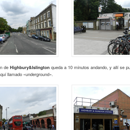
ón de
Highbury&Islington
queda a 10 minutos andando, y allí se p
aquí llamado «underground».