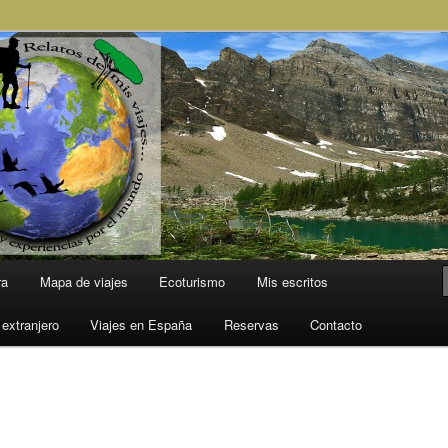
l Mundo
ra
Mapa de viajes
Ecoturismo
Mis escritos
 extranjero
Viajes en España
Reservas
Contacto