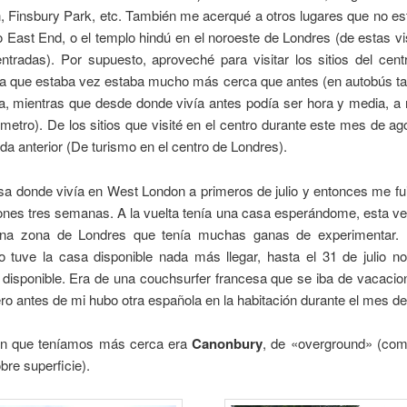
, Finsbury Park, etc. También me acerqué a otros lugares que no e
 East End, o el templo hindú en el noroeste de Londres (de estas vi
entradas). Por supuesto, aproveché para visitar los sitios del cen
 ya que estaba vez estaba mucho más cerca que antes (en autobús ta
a, mientras que desde donde vivía antes podía ser hora y media, a 
 metro). De los sitios que visité en el centro durante este mes de ag
ada anterior (De turismo en el centro de Londres).
sa donde vivía en West London a primeros de julio y entonces me f
ones tres semanas. A la vuelta tenía una casa esperándome, esta ve
una zona de Londres que tenía muchas ganas de experimentar. 
o tuve la casa disponible nada más llegar, hasta el 31 de julio n
 disponible. Era de una couchsurfer francesa que se iba de vacacio
ro antes de mi hubo otra española en la habitación durante el mes de 
ón que teníamos más cerca era
Canonbury
, de «overground» (com
bre superficie).