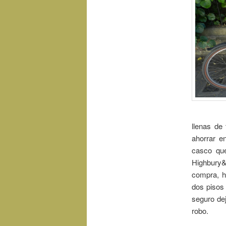
llenas de
ahorrar e
casco qu
Highbury&
compra, h
dos pisos
seguro dej
robo.