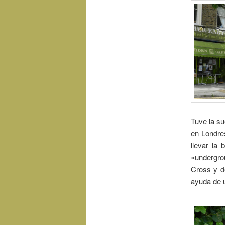
Tuve la su
en Londres
llevar la
«undergrou
Cross y d
ayuda de u