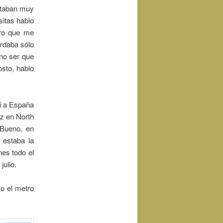
staban muy
sitas hablo
tro que me
rdaba sólo
no ser que
osto, hablo
ui a España
z en North
Bueno, en
o estaba la
nes todo el
julio.
o el metro