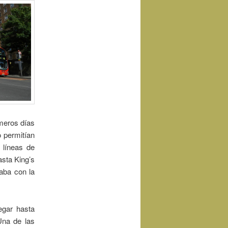
imeros días
o permitían
 líneas de
asta King’s
aba con la
egar hasta
Una de las