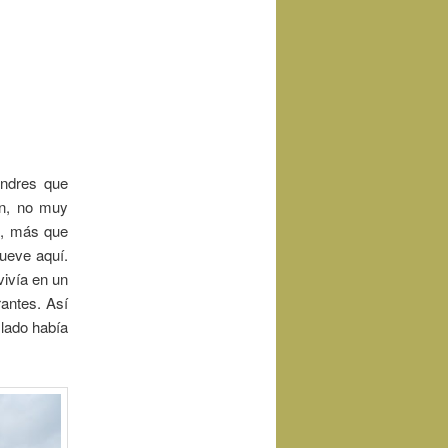
ondres que
on, no muy
s, más que
mueve aquí.
vivía en un
rantes. Así
 lado había