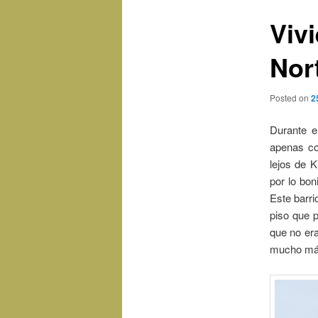
Viv
Nor
Posted on
2
Durante e
apenas co
lejos de 
por lo bon
Este barri
piso que p
que no era
mucho má