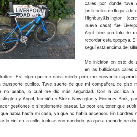
calles por donde tuve 
justo antes de llegar a la 
Highbury&Islington (ce
nueva casa) fue Liverpo
Aquí hice una foto de mi
recordar esta epopeya. E
seguí está encima del sillí
Me iniciaba en esto de se
en las bulliciosas calles
 tráfico. Era algo que me daba miedo pero me convenía superarlo
n transporte público. Tuve suerte de que mi compañera de piso 
e no usaba, lo cual me dio más seguridad. Con la bici iba a
Islington y Angel, también a Stoke Newington y Finsbury Park, par
acer gestiones o simplemente pasear. Lo peor era tener que subir l
 que había hasta mi casa, ya que no había ascensor. En Londres 
ar la bici en la calle, incluso con candado, ya que a menudo se d