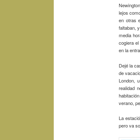
Newington
lejos como
en otras 
faltaban,
media hor
cogiera el
en la entr
Dejé la ca
de vacaci
London, 
realidad n
habitación
verano, pe
La estaci
pero va so