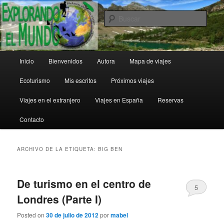
Ir
Ir
al
al
Busc
contenido
contenido
principal
secundario
Explorando el Mundo
Menú
Inicio
Bienvenidos
Autora
Mapa de viajes
principal
Ecoturismo
Mis escritos
Próximos viajes
Viajes en el extranjero
Viajes en España
Reservas
Contacto
ARCHIVO DE LA ETIQUETA:
BIG BEN
De turismo en el centro de
5
Londres (Parte I)
Posted on
30 de julio de 2012
por
mabel