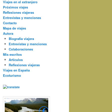
Viajes en el extranjero
Próximos viajes
Reflexiones viajeras
Entrevistas y menciones
Contacto
Mapa de viajes
Autora
Biografía viajera
Entrevistas y menciones
Colaboraciones
Mis escritos
Artículos
Reflexiones viajeras
Viajes en España
Ecoturismo