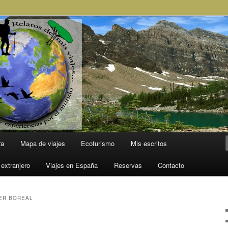
l Mundo
ra
Mapa de viajes
Ecoturismo
Mis escritos
 extranjero
Viajes en España
Reservas
Contacto
ER BOREAL