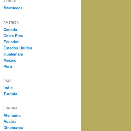
AFRICA
Marruecos
AMERICA
Canada
Costa Rica
Ecuador
Estados Unidos
Guatemala
México
Perú
ASIA
India
Turquía
EUROPA
Alemania
Austria
Dinamarca