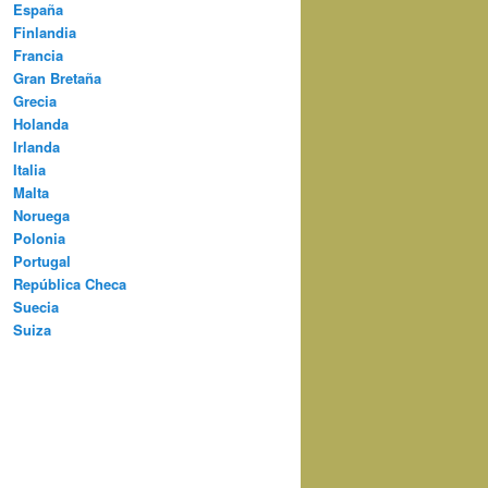
España
Finlandia
Francia
Gran Bretaña
Grecia
Holanda
Irlanda
Italia
Malta
Noruega
Polonia
Portugal
República Checa
Suecia
Suiza