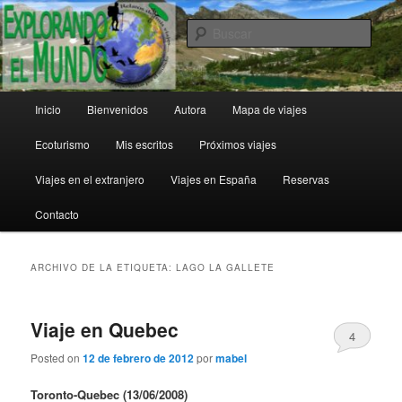
Ir
Ir
al
al
Busc
contenido
contenido
principal
secundario
Explorando el Mundo
Menú
Inicio
Bienvenidos
Autora
Mapa de viajes
principal
Ecoturismo
Mis escritos
Próximos viajes
Viajes en el extranjero
Viajes en España
Reservas
Contacto
ARCHIVO DE LA ETIQUETA:
LAGO LA GALLETE
Viaje en Quebec
4
Posted on
12 de febrero de 2012
por
mabel
Toronto-Quebec
(13/06/2008)