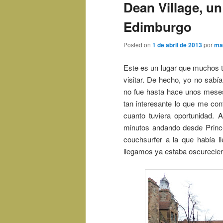
Dean Village, u
Edimburgo
Posted on
1 de abril de 2013
por
ma
Este es un lugar que muchos t
visitar. De hecho, yo no sabí
no fue hasta hace unos meses
tan interesante lo que me con
cuanto tuviera oportunidad. 
minutos andando desde Prince
couchsurfer a la que había l
llegamos ya estaba oscurecien