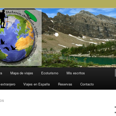
l Mundo
ra
Mapa de viajes
Ecoturismo
Mis escritos
 extranjero
Viajes en España
Reservas
Contacto
NOS