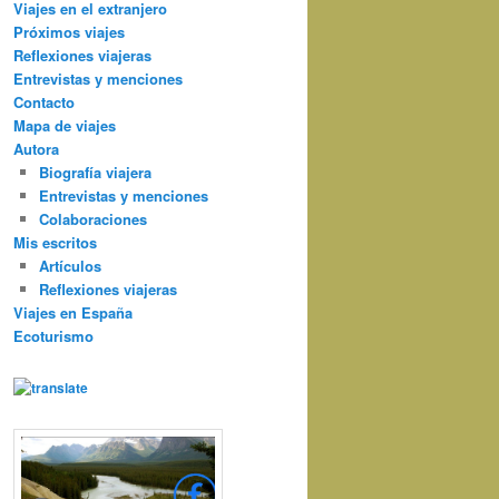
Viajes en el extranjero
Próximos viajes
Reflexiones viajeras
Entrevistas y menciones
Contacto
Mapa de viajes
Autora
Biografía viajera
Entrevistas y menciones
Colaboraciones
Mis escritos
Artículos
Reflexiones viajeras
Viajes en España
Ecoturismo