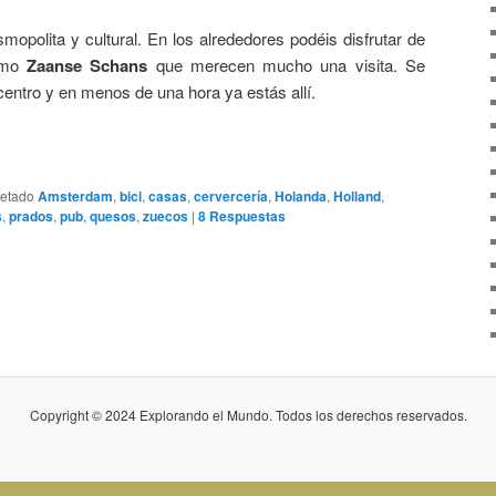
polita y cultural. En los alrededores podéis disfrutar de
como
Zaanse Schans
que merecen mucho una visita. Se
entro y en menos de una hora ya estás allí.
uetado
Amsterdam
,
bici
,
casas
,
cervercería
,
Holanda
,
Holland
,
s
,
prados
,
pub
,
quesos
,
zuecos
|
8
Respuestas
Copyright © 2024 Explorando el Mundo. Todos los derechos reservados.