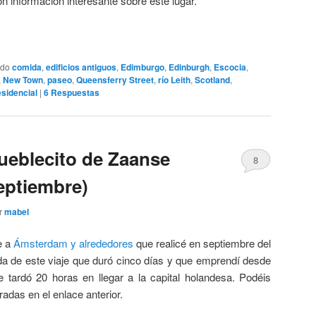
on información interesante sobre este lugar.
ado
comida
,
edificios antiguos
,
Edimburgo
,
Edinburgh
,
Escocia
,
,
New Town
,
paseo
,
Queensferry Street
,
río Leith
,
Scotland
,
esidencial
|
6
Respuestas
 pueblecito de Zaanse
8
eptiembre)
r
mabel
e a
Ámsterdam y alrededores
que realicé en septiembre del
ada de este viaje que duró cinco días y que emprendí desde
tardó 20 horas en llegar a la capital holandesa. Podéis
adas en el enlace anterior.