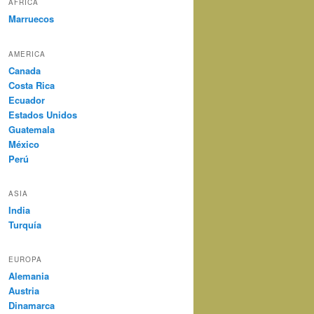
AFRICA
Marruecos
AMERICA
Canada
Costa Rica
Ecuador
Estados Unidos
Guatemala
México
Perú
ASIA
India
Turquía
EUROPA
Alemania
Austria
Dinamarca