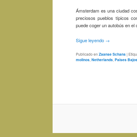
Ámsterdam es una ciudad cosmo
preciosos pueblos típicos 
puede coger un autobús en el c
Sigue leyendo
→
Publicado en
Zaanse Schans
|
Etiq
molinos
,
Netherlands
,
Países Bajo