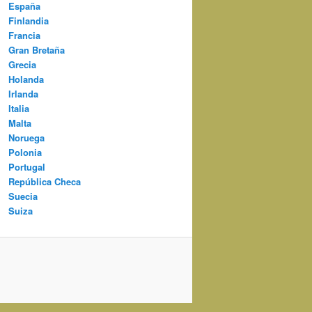
España
Finlandia
Francia
Gran Bretaña
Grecia
Holanda
Irlanda
Italia
Malta
Noruega
Polonia
Portugal
República Checa
Suecia
Suiza