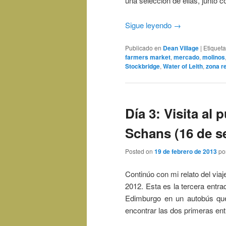
una selección de ellas, junto c
Sigue leyendo
→
Publicado en
Dean Village
|
Etiquet
farmers market
,
mercado
,
molinos
Stockbridge
,
Water of Leith
,
zona r
Día 3: Visita al
Schans (16 de s
Posted on
19 de febrero de 2013
po
Continúo con mi relato del viaj
2012. Esta es la tercera entr
Edimburgo en un autobús que 
encontrar las dos primeras entr