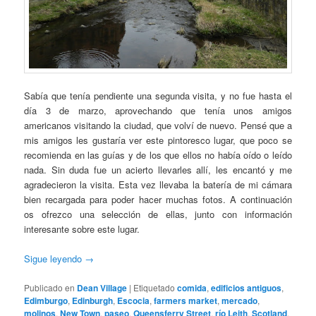
Sabía que tenía pendiente una segunda visita, y no fue hasta el
día 3 de marzo, aprovechando que tenía unos amigos
americanos visitando la ciudad, que volví de nuevo. Pensé que a
mis amigos les gustaría ver este pintoresco lugar, que poco se
recomienda en las guías y de los que ellos no había oído o leído
nada. Sin duda fue un acierto llevarles allí, les encantó y me
agradecieron la visita. Esta vez llevaba la batería de mi cámara
bien recargada para poder hacer muchas fotos. A continuación
os ofrezco una selección de ellas, junto con información
interesante sobre este lugar.
Sigue leyendo
→
Publicado en
Dean Village
|
Etiquetado
comida
,
edificios antiguos
,
Edimburgo
,
Edinburgh
,
Escocia
,
farmers market
,
mercado
,
molinos
,
New Town
,
paseo
,
Queensferry Street
,
río Leith
,
Scotland
,