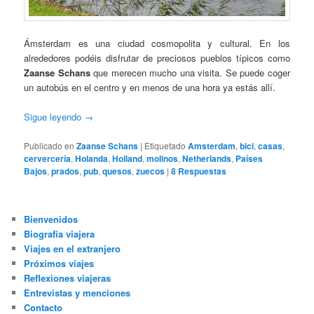
Ámsterdam es una ciudad cosmopolita y cultural. En los
alrededores podéis disfrutar de preciosos pueblos típicos como
Zaanse Schans
que merecen mucho una visita. Se puede coger
un autobús en el centro y en menos de una hora ya estás allí.
Sigue leyendo
→
Publicado en
Zaanse Schans
|
Etiquetado
Amsterdam
,
bici
,
casas
,
cervercería
,
Holanda
,
Holland
,
molinos
,
Netherlands
,
Países
Bajos
,
prados
,
pub
,
quesos
,
zuecos
|
8
Respuestas
Bienvenidos
Biografía viajera
Viajes en el extranjero
Próximos viajes
Reflexiones viajeras
Entrevistas y menciones
Contacto