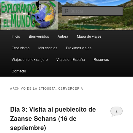
Ir
Ir
al
al
Busc
contenido
contenido
principal
secundario
Explorando el Mundo
Menú
Inicio
Bienvenidos
Autora
Mapa de viajes
principal
Ecoturismo
Mis escritos
Próximos viajes
Viajes en el extranjero
Viajes en España
Reservas
Contacto
ARCHIVO DE LA ETIQUETA:
CERVERCERÍA
Día 3: Visita al pueblecito de
8
Zaanse Schans (16 de
septiembre)