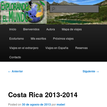
Ir
al
Busc
contenido
principal
Explorando el Mundo
Menú
Inicio
Bienvenidos
Autora
Mapa de viajes
principal
Ecoturismo
Mis escritos
Próximos viajes
Viajes en el extranjero
Viajes en España
Reservas
Contacto
Navegación
←
Anterior
Siguiente
→
de
entradas
Costa Rica 2013-2014
Posted on
30 de agosto de 2013
por
mabel