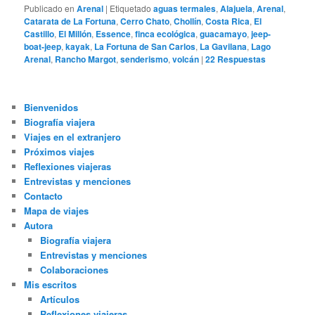
Publicado en
Arenal
|
Etiquetado
aguas termales
,
Alajuela
,
Arenal
,
Catarata de La Fortuna
,
Cerro Chato
,
Chollín
,
Costa Rica
,
El
Castillo
,
El Millón
,
Essence
,
finca ecológica
,
guacamayo
,
jeep-
boat-jeep
,
kayak
,
La Fortuna de San Carlos
,
La Gavilana
,
Lago
Arenal
,
Rancho Margot
,
senderismo
,
volcán
|
22
Respuestas
Bienvenidos
Biografía viajera
Viajes en el extranjero
Próximos viajes
Reflexiones viajeras
Entrevistas y menciones
Contacto
Mapa de viajes
Autora
Biografía viajera
Entrevistas y menciones
Colaboraciones
Mis escritos
Artículos
Reflexiones viajeras