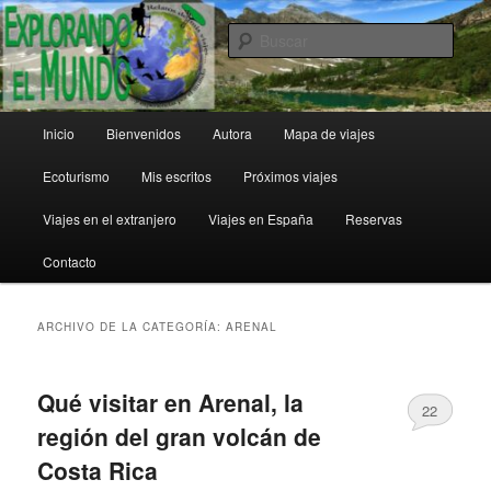
Ir
Ir
al
al
Busc
contenido
contenido
principal
secundario
Explorando el Mundo
Menú
Inicio
Bienvenidos
Autora
Mapa de viajes
principal
Ecoturismo
Mis escritos
Próximos viajes
Viajes en el extranjero
Viajes en España
Reservas
Contacto
ARCHIVO DE LA CATEGORÍA:
ARENAL
Qué visitar en Arenal, la
22
región del gran volcán de
Costa Rica