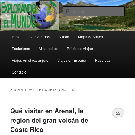
Ir
Ir
al
al
Busc
contenido
contenido
principal
secundario
Explorando el Mundo
Menú
Inicio
Bienvenidos
Autora
Mapa de viajes
principal
Ecoturismo
Mis escritos
Próximos viajes
Viajes en el extranjero
Viajes en España
Reservas
Contacto
ARCHIVO DE LA ETIQUETA:
CHOLLÍN
Qué visitar en Arenal, la
22
región del gran volcán de
Costa Rica