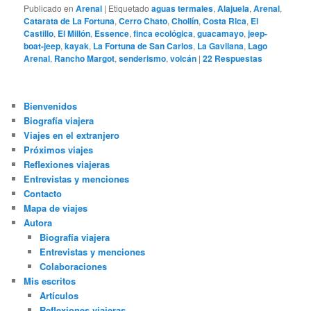
Publicado en
Arenal
|
Etiquetado
aguas termales
,
Alajuela
,
Arenal
,
Catarata de La Fortuna
,
Cerro Chato
,
Chollín
,
Costa Rica
,
El
Castillo
,
El Millón
,
Essence
,
finca ecológica
,
guacamayo
,
jeep-
boat-jeep
,
kayak
,
La Fortuna de San Carlos
,
La Gavilana
,
Lago
Arenal
,
Rancho Margot
,
senderismo
,
volcán
|
22
Respuestas
Bienvenidos
Biografía viajera
Viajes en el extranjero
Próximos viajes
Reflexiones viajeras
Entrevistas y menciones
Contacto
Mapa de viajes
Autora
Biografía viajera
Entrevistas y menciones
Colaboraciones
Mis escritos
Artículos
Reflexiones viajeras