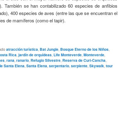
). También se han contabilizado 60 especies de anfibios
orado), 400 especies de aves (entre las que se encuentran el
ies de mamíferos (como el tapir).
ado
atracción turística
,
Bat Jungle
,
Bosque Eterno de los Niños
,
osta Rica
,
jardín de orquídeas
,
Life Monteverde
,
Monteverde
,
tes
,
rana
,
ranario
,
Refugio Silvestre
,
Reserva de Curi-Cancha
,
e Santa Elena
,
Santa Elena
,
serpentario
,
serpiente
,
Skywalk
,
tour