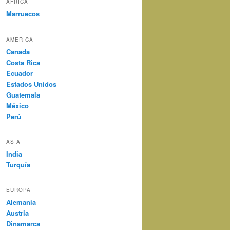
AFRICA
Marruecos
AMERICA
Canada
Costa Rica
Ecuador
Estados Unidos
Guatemala
México
Perú
ASIA
India
Turquía
EUROPA
Alemania
Austria
Dinamarca