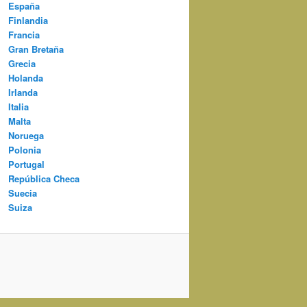
España
Finlandia
Francia
Gran Bretaña
Grecia
Holanda
Irlanda
Italia
Malta
Noruega
Polonia
Portugal
República Checa
Suecia
Suiza