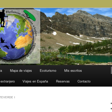
l Mundo
ra
Mapa de viajes
Ecoturismo
Mis escritos
 extranjero
Viajes en España
Reservas
Contacto
TEVERDE I