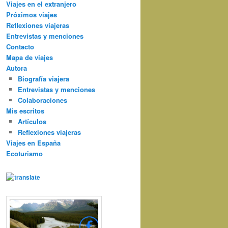
Viajes en el extranjero
Próximos viajes
Reflexiones viajeras
Entrevistas y menciones
Contacto
Mapa de viajes
Autora
Biografía viajera
Entrevistas y menciones
Colaboraciones
Mis escritos
Artículos
Reflexiones viajeras
Viajes en España
Ecoturismo