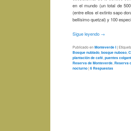
en el mundo (un total de 500
(entre ellos el extinto sapo d
bellísimo quetzal) y 100 espec
Sigue leyendo
→
Publicado en
Monteverde I
|
Etiquet
Bosque nublado
,
bosque nuboso
,
C
plantación de café
,
puentes colgan
Reserva de Monteverde
,
Reserva d
nocturno
|
6
Respuestas