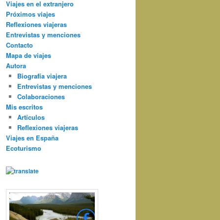
Viajes en el extranjero
Próximos viajes
Reflexiones viajeras
Entrevistas y menciones
Contacto
Mapa de viajes
Autora
Biografía viajera
Entrevistas y menciones
Colaboraciones
Mis escritos
Artículos
Reflexiones viajeras
Viajes en España
Ecoturismo