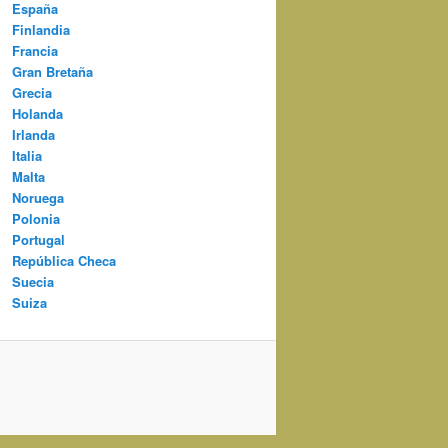
España
Finlandia
Francia
Gran Bretaña
Grecia
Holanda
Irlanda
Italia
Malta
Noruega
Polonia
Portugal
República Checa
Suecia
Suiza