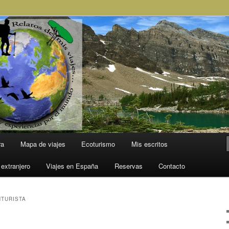
l Mundo
ra
Mapa de viajes
Ecoturismo
Mis escritos
 extranjero
Viajes en España
Reservas
Contacto
TURISTA