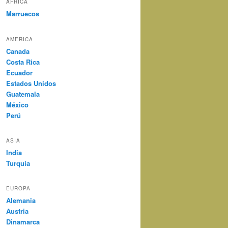
AFRICA
Marruecos
AMERICA
Canada
Costa Rica
Ecuador
Estados Unidos
Guatemala
México
Perú
ASIA
India
Turquía
EUROPA
Alemania
Austria
Dinamarca