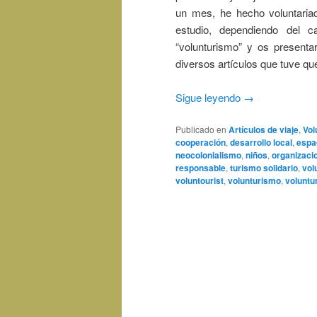
un mes, he hecho voluntaria
estudio, dependiendo del 
“volunturismo” y os presenta
diversos artículos que tuve que
Sigue leyendo
→
Publicado en
Artículos de viaje
,
Vol
cooperación
,
desarrollo local
,
espa
neocolonialismo
,
niños
,
organizaci
responsable
,
turismo solidario
,
vol
voluntourist
,
volunturismo
,
voluntu