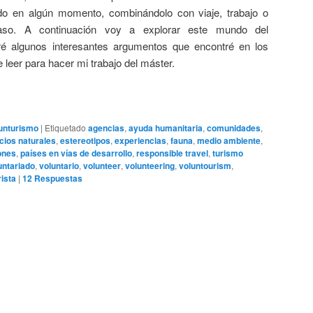
do en algún momento, combinándolo con viaje, trabajo o
caso. A continuación voy a explorar este mundo del
ré algunos interesantes argumentos que encontré en los
 leer para hacer mi trabajo del máster.
unturismo
|
Etiquetado
agencias
,
ayuda humanitaria
,
comunidades
,
cios naturales
,
estereotipos
,
experiencias
,
fauna
,
medio ambiente
,
ones
,
países en vías de desarrollo
,
responsible travel
,
turismo
untariado
,
voluntario
,
volunteer
,
volunteering
,
voluntourism
,
rista
|
12
Respuestas