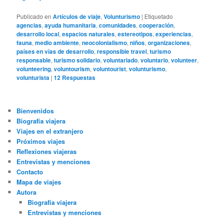
Publicado en
Artículos de viaje
,
Volunturismo
|
Etiquetado
agencias
,
ayuda humanitaria
,
comunidades
,
cooperación
,
desarrollo local
,
espacios naturales
,
estereotipos
,
experiencias
,
fauna
,
medio ambiente
,
neocolonialismo
,
niños
,
organizaciones
,
países en vías de desarrollo
,
responsible travel
,
turismo
responsable
,
turismo solidario
,
voluntariado
,
voluntario
,
volunteer
,
volunteering
,
voluntourism
,
voluntourist
,
volunturismo
,
volunturista
|
12
Respuestas
Bienvenidos
Biografía viajera
Viajes en el extranjero
Próximos viajes
Reflexiones viajeras
Entrevistas y menciones
Contacto
Mapa de viajes
Autora
Biografía viajera
Entrevistas y menciones