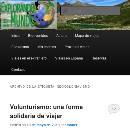
Ir
Ir
al
al
Busc
contenido
contenido
principal
secundario
Explorando el Mundo
Menú
Inicio
Bienvenidos
Autora
Mapa de viajes
principal
Ecoturismo
Mis escritos
Próximos viajes
Viajes en el extranjero
Viajes en España
Reservas
Contacto
ARCHIVO DE LA ETIQUETA:
NEOCOLONIALISMO
Volunturismo: una forma
12
solidaria de viajar
Posted on
18 de mayo de 2013
por
mabel