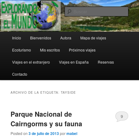
Ir
Ir
al
al
Busc
contenido
contenido
principal
secundario
Explorando el Mundo
Menú
Inicio
Bienvenidos
Autora
Mapa de viajes
principal
Ecoturismo
Mis escritos
Próximos viajes
Viajes en el extranjero
Viajes en España
Reservas
Contacto
ARCHIVO DE LA ETIQUETA:
TAYSIDE
Parque Nacional de
9
Cairngorms y su fauna
Posted on
3 de julio de 2013
por
mabel