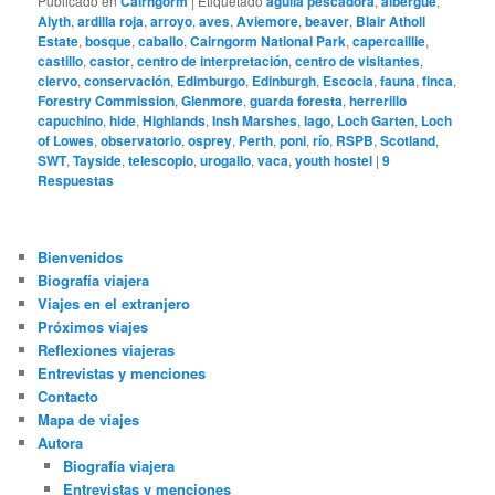
Publicado en
Cairngorm
|
Etiquetado
águila pescadora
,
albergue
,
Alyth
,
ardilla roja
,
arroyo
,
aves
,
Aviemore
,
beaver
,
Blair Atholl
Estate
,
bosque
,
caballo
,
Cairngorm National Park
,
capercaillie
,
castillo
,
castor
,
centro de interpretación
,
centro de visitantes
,
ciervo
,
conservación
,
Edimburgo
,
Edinburgh
,
Escocia
,
fauna
,
finca
,
Forestry Commission
,
Glenmore
,
guarda foresta
,
herrerillo
capuchino
,
hide
,
Highlands
,
Insh Marshes
,
lago
,
Loch Garten
,
Loch
of Lowes
,
observatorio
,
osprey
,
Perth
,
poni
,
río
,
RSPB
,
Scotland
,
SWT
,
Tayside
,
telescopio
,
urogallo
,
vaca
,
youth hostel
|
9
Respuestas
Bienvenidos
Biografía viajera
Viajes en el extranjero
Próximos viajes
Reflexiones viajeras
Entrevistas y menciones
Contacto
Mapa de viajes
Autora
Biografía viajera
Entrevistas y menciones