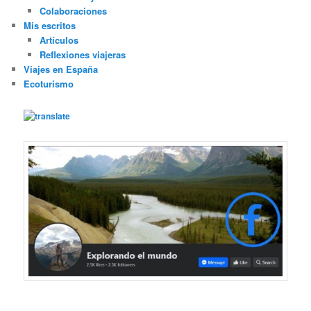
Colaboraciones
Mis escritos
Artículos
Reflexiones viajeras
Viajes en España
Ecoturismo