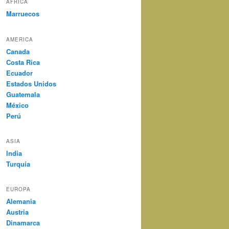
AFRICA
Marruecos
AMERICA
Canada
Costa Rica
Ecuador
Estados Unidos
Guatemala
México
Perú
ASIA
India
Turquía
EUROPA
Alemania
Austria
Dinamarca