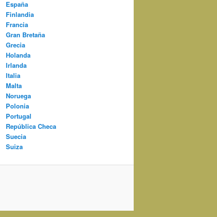
España
Finlandia
Francia
Gran Bretaña
Grecia
Holanda
Irlanda
Italia
Malta
Noruega
Polonia
Portugal
República Checa
Suecia
Suiza