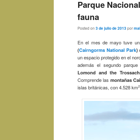
Parque Nacional
fauna
Posted on
3 de julio de 2013
por
ma
En el mes de mayo tuve un 
(
Cairngorms National Park
)
c
un espacio protegido en el nor
además el segundo parque 
Lomond and the Trossach
Comprende las
montañas Ca
islas británicas, con 4.528 km
2