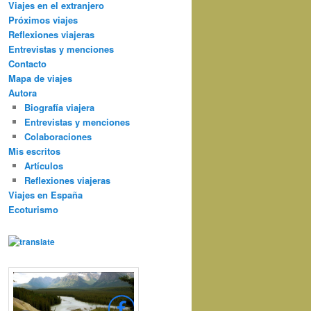
Viajes en el extranjero
Próximos viajes
Reflexiones viajeras
Entrevistas y menciones
Contacto
Mapa de viajes
Autora
Biografía viajera
Entrevistas y menciones
Colaboraciones
Mis escritos
Artículos
Reflexiones viajeras
Viajes en España
Ecoturismo