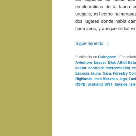
emblemáticas de la fauna es
urugallo, así como numerosa
dos lugares donde había cast
hace años, y aunque no los vi
Sigue leyendo
→
Publicado en
Cairngorm
|
Etiquetad
Aviemore
,
beaver
,
Blair Atholl Est
castor
,
centro de interpretación
,
ce
Escocia
,
fauna
,
finca
,
Forestry Co
Highlands
,
Insh Marshes
,
lago
,
Loc
RSPB
,
Scotland
,
SWT
,
Tayside
,
tel