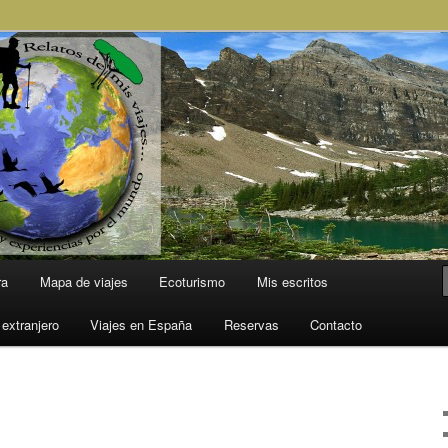
l Mundo
ra
Mapa de viajes
Ecoturismo
Mis escritos
 extranjero
Viajes en España
Reservas
Contacto