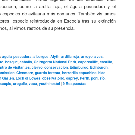
cocesa, como la ardilla roja, el águila pescadora y el
s especies de avifauna más comunes. También visitamos
ores, especie reintroducida en Escocia tras su extinción
mos, si vimos rastros de su presencia.
o
águila pescadora
,
albergue
,
Alyth
,
ardilla roja
,
arroyo
,
aves
,
ate
,
bosque
,
caballo
,
Cairngorm National Park
,
capercaillie
,
castillo
,
ntro de visitantes
,
ciervo
,
conservación
,
Edimburgo
,
Edinburgh
,
mmission
,
Glenmore
,
guarda foresta
,
herrerillo capuchino
,
hide
,
h Garten
,
Loch of Lowes
,
observatorio
,
osprey
,
Perth
,
poni
,
río
,
escopio
,
urogallo
,
vaca
,
youth hostel
|
9
Respuestas