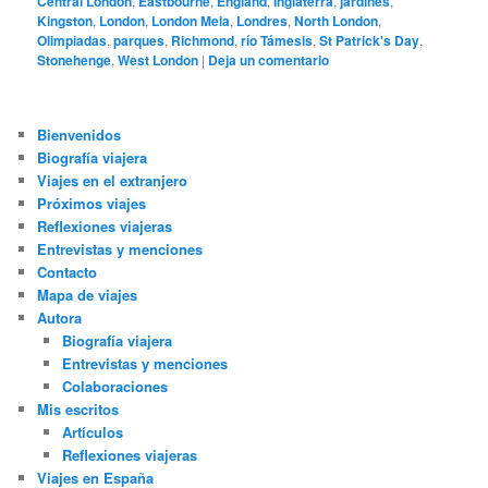
Central London
,
Eastbourne
,
England
,
Inglaterra
,
jardines
,
Kingston
,
London
,
London Mela
,
Londres
,
North London
,
Olimpiadas
,
parques
,
Richmond
,
río Támesis
,
St Patrick's Day
,
Stonehenge
,
West London
|
Deja un comentario
Bienvenidos
Biografía viajera
Viajes en el extranjero
Próximos viajes
Reflexiones viajeras
Entrevistas y menciones
Contacto
Mapa de viajes
Autora
Biografía viajera
Entrevistas y menciones
Colaboraciones
Mis escritos
Artículos
Reflexiones viajeras
Viajes en España