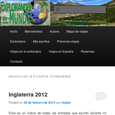
Ir
Ir
al
al
Busc
contenido
contenido
principal
secundario
Explorando el Mundo
Menú
Inicio
Bienvenidos
Autora
Mapa de viajes
principal
Ecoturismo
Mis escritos
Próximos viajes
Viajes en el extranjero
Viajes en España
Reservas
Contacto
ARCHIVO DE LA ETIQUETA:
STONEHENGE
Inglaterra 2012
Posted on
28 de febrero de 2012
por
mabel
Este es un índice de todas las entradas que escribí durante mi