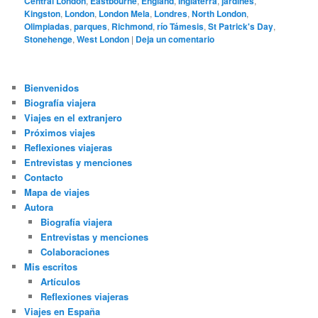
Central London
,
Eastbourne
,
England
,
Inglaterra
,
jardines
,
Kingston
,
London
,
London Mela
,
Londres
,
North London
,
Olimpiadas
,
parques
,
Richmond
,
río Támesis
,
St Patrick's Day
,
Stonehenge
,
West London
|
Deja un comentario
Bienvenidos
Biografía viajera
Viajes en el extranjero
Próximos viajes
Reflexiones viajeras
Entrevistas y menciones
Contacto
Mapa de viajes
Autora
Biografía viajera
Entrevistas y menciones
Colaboraciones
Mis escritos
Artículos
Reflexiones viajeras
Viajes en España