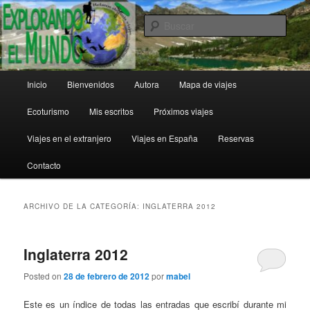
Ir
Ir
al
al
Busc
contenido
contenido
principal
secundario
Explorando el Mundo
Menú
Inicio
Bienvenidos
Autora
Mapa de viajes
principal
Ecoturismo
Mis escritos
Próximos viajes
Viajes en el extranjero
Viajes en España
Reservas
Contacto
ARCHIVO DE LA CATEGORÍA:
INGLATERRA 2012
Inglaterra 2012
Posted on
28 de febrero de 2012
por
mabel
Este es un índice de todas las entradas que escribí durante mi