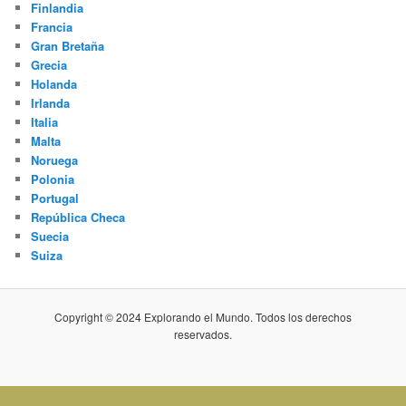
Finlandia
Francia
Gran Bretaña
Grecia
Holanda
Irlanda
Italia
Malta
Noruega
Polonia
Portugal
República Checa
Suecia
Suiza
Copyright © 2024 Explorando el Mundo. Todos los derechos
reservados.