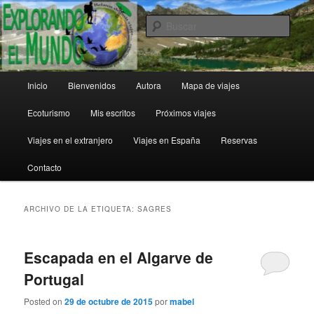
Ir
Ir
al
al
Busc
contenido
contenido
principal
secundario
Explorando el Mundo
Menú
Inicio
Bienvenidos
Autora
Mapa de viajes
principal
Ecoturismo
Mis escritos
Próximos viajes
Viajes en el extranjero
Viajes en España
Reservas
Contacto
ARCHIVO DE LA ETIQUETA:
SAGRES
Escapada en el Algarve de
Portugal
Posted on
29 de octubre de 2015
por
mabel