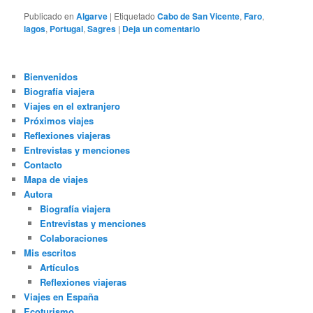
Publicado en
Algarve
|
Etiquetado
Cabo de San Vicente
,
Faro
,
lagos
,
Portugal
,
Sagres
|
Deja un comentario
Bienvenidos
Biografía viajera
Viajes en el extranjero
Próximos viajes
Reflexiones viajeras
Entrevistas y menciones
Contacto
Mapa de viajes
Autora
Biografía viajera
Entrevistas y menciones
Colaboraciones
Mis escritos
Artículos
Reflexiones viajeras
Viajes en España
Ecoturismo