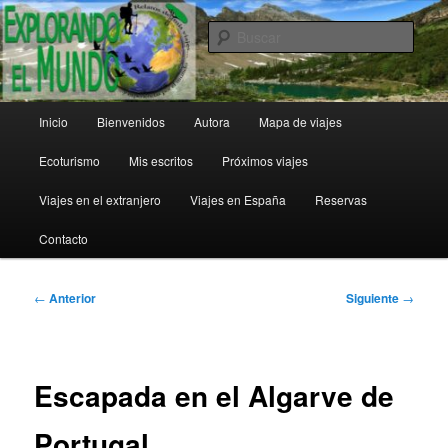
Ir
al
Busc
contenido
principal
Explorando el Mundo
Menú
Inicio
Bienvenidos
Autora
Mapa de viajes
principal
Ecoturismo
Mis escritos
Próximos viajes
Viajes en el extranjero
Viajes en España
Reservas
Contacto
Navegación
←
Anterior
Siguiente
→
de
entradas
Escapada en el Algarve de
Portugal