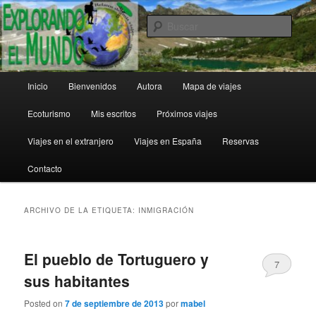
Ir
Ir
al
al
Busc
contenido
contenido
principal
secundario
Explorando el Mundo
Menú
Inicio
Bienvenidos
Autora
Mapa de viajes
principal
Ecoturismo
Mis escritos
Próximos viajes
Viajes en el extranjero
Viajes en España
Reservas
Contacto
ARCHIVO DE LA ETIQUETA:
INMIGRACIÓN
El pueblo de Tortuguero y
7
sus habitantes
Posted on
7 de septiembre de 2013
por
mabel