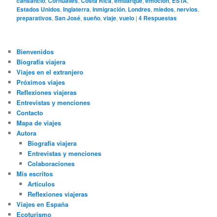
cansancio
,
Cornualles
,
Costa Rica
,
embarque
,
emoción
,
ESTA
,
Estados Unidos
,
Inglaterra
,
Inmigración
,
Londres
,
miedos
,
nervios
,
preparativos
,
San José
,
sueño
,
viaje
,
vuelo
|
4
Respuestas
Bienvenidos
Biografía viajera
Viajes en el extranjero
Próximos viajes
Reflexiones viajeras
Entrevistas y menciones
Contacto
Mapa de viajes
Autora
Biografía viajera
Entrevistas y menciones
Colaboraciones
Mis escritos
Artículos
Reflexiones viajeras
Viajes en España
Ecoturismo