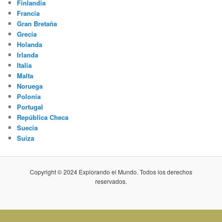
Finlandia
Francia
Gran Bretaña
Grecia
Holanda
Irlanda
Italia
Malta
Noruega
Polonia
Portugal
República Checa
Suecia
Suiza
Copyright © 2024 Explorando el Mundo. Todos los derechos
reservados.