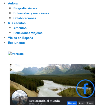
Autora
Biografía viajera
Entrevistas y menciones
Colaboraciones
Mis escritos
Artículos
Reflexiones viajeras
Viajes en España
Ecoturismo