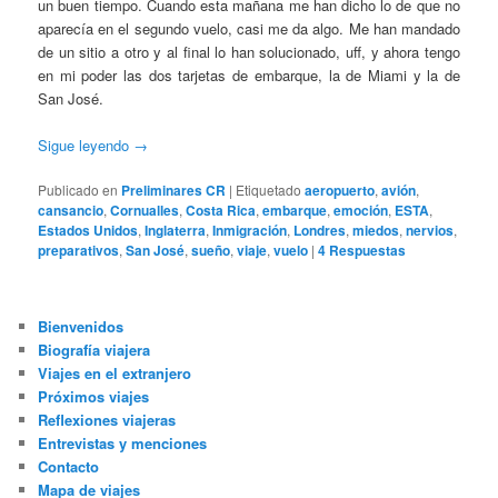
un buen tiempo. Cuando esta mañana me han dicho lo de que no
aparecía en el segundo vuelo, casi me da algo. Me han mandado
de un sitio a otro y al final lo han solucionado, uff, y ahora tengo
en mi poder las dos tarjetas de embarque, la de Miami y la de
San José.
Sigue leyendo
→
Publicado en
Preliminares CR
|
Etiquetado
aeropuerto
,
avión
,
cansancio
,
Cornualles
,
Costa Rica
,
embarque
,
emoción
,
ESTA
,
Estados Unidos
,
Inglaterra
,
Inmigración
,
Londres
,
miedos
,
nervios
,
preparativos
,
San José
,
sueño
,
viaje
,
vuelo
|
4
Respuestas
Bienvenidos
Biografía viajera
Viajes en el extranjero
Próximos viajes
Reflexiones viajeras
Entrevistas y menciones
Contacto
Mapa de viajes