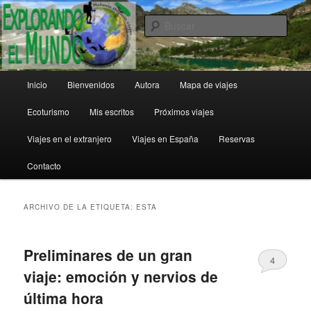
Ir
Ir
al
al
Busc
contenido
contenido
principal
secundario
Explorando el Mundo
Menú
Inicio
Bienvenidos
Autora
Mapa de viajes
principal
Ecoturismo
Mis escritos
Próximos viajes
Viajes en el extranjero
Viajes en España
Reservas
Contacto
ARCHIVO DE LA ETIQUETA:
ESTA
Preliminares de un gran
4
viaje: emoción y nervios de
última hora