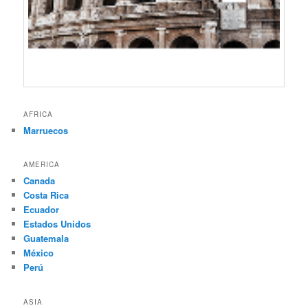
AFRICA
Marruecos
AMERICA
Canada
Costa Rica
Ecuador
Estados Unidos
Guatemala
México
Perú
ASIA