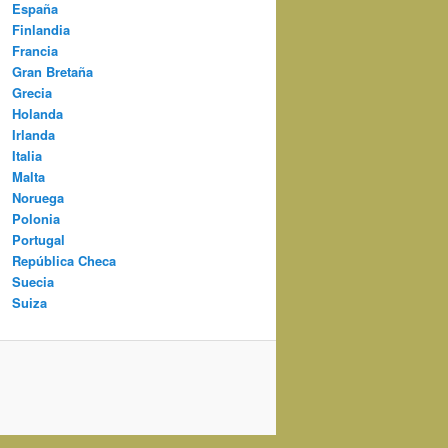
España
Finlandia
Francia
Gran Bretaña
Grecia
Holanda
Irlanda
Italia
Malta
Noruega
Polonia
Portugal
República Checa
Suecia
Suiza