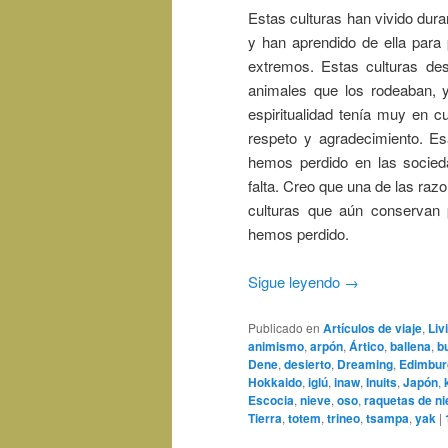
Estas culturas han vivido dura
y han aprendido de ella para
extremos. Estas culturas des
animales que los rodeaban, y 
espiritualidad tenía muy en c
respeto y agradecimiento. Es
hemos perdido en las socie
falta. Creo que una de las raz
culturas que aún conservan 
hemos perdido.
Sigue leyendo
→
Publicado en
Artículos de viaje
,
Liv
animismo
,
arpón
,
Ártico
,
ballena
,
b
Dene
,
desierto
,
Dreaming
,
Edimbur
Hokkaido
,
iglú
,
inaw
,
Inuits
,
Japón
,
Escocia
,
nieve
,
oso
,
raquetas de ni
Tierra
,
totem
,
trineo
,
tsampa
,
yak
|