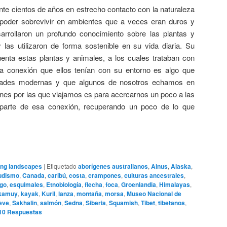
nte cientos de años en estrecho contacto con la naturaleza
 poder sobrevivir en ambientes que a veces eran duros y
arrollaron un profundo conocimiento sobre las plantas y
las utilizaron de forma sostenible en su vida diaria. Su
uenta estas plantas y animales, a los cuales trataban con
a conexión que ellos tenían con su entorno es algo que
dades modernas y que algunos de nosotros echamos en
ones por las que viajamos es para acercarnos un poco a las
parte de esa conexión, recuperando un poco de lo que
ing landscapes
|
Etiquetado
aborígenes australianos
,
Ainus
,
Alaska
,
udismo
,
Canada
,
caribú
,
costa
,
crampones
,
culturas ancestrales
,
go
,
esquimales
,
Etnobiología
,
flecha
,
foca
,
Groenlandia
,
Himalayas
,
kamuy
,
kayak
,
Kuril
,
lanza
,
montaña
,
morsa
,
Museo Nacional de
eve
,
Sakhalin
,
salmón
,
Sedna
,
Siberia
,
Squamish
,
Tibet
,
tibetanos
,
10
Respuestas