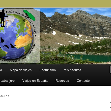
l Mundo
ra
Mapa de viajes
Ecoturismo
Mis escritos
 extranjero
Viajes en España
Reservas
Contacto
IMALES