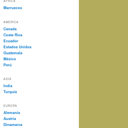
AFRICA
Marruecos
AMERICA
Canada
Costa Rica
Ecuador
Estados Unidos
Guatemala
México
Perú
ASIA
India
Turquía
EUROPA
Alemania
Austria
Dinamarca