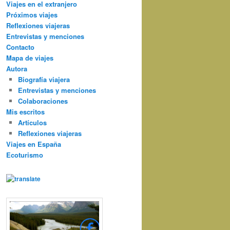
Viajes en el extranjero
Próximos viajes
Reflexiones viajeras
Entrevistas y menciones
Contacto
Mapa de viajes
Autora
Biografía viajera
Entrevistas y menciones
Colaboraciones
Mis escritos
Artículos
Reflexiones viajeras
Viajes en España
Ecoturismo