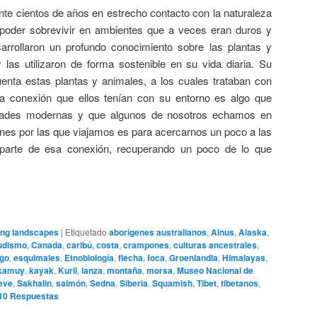
nte cientos de años en estrecho contacto con la naturaleza
 poder sobrevivir en ambientes que a veces eran duros y
arrollaron un profundo conocimiento sobre las plantas y
las utilizaron de forma sostenible en su vida diaria. Su
uenta estas plantas y animales, a los cuales trataban con
a conexión que ellos tenían con su entorno es algo que
dades modernas y que algunos de nosotros echamos en
ones por las que viajamos es para acercarnos un poco a las
parte de esa conexión, recuperando un poco de lo que
ing landscapes
|
Etiquetado
aborígenes australianos
,
Ainus
,
Alaska
,
udismo
,
Canada
,
caribú
,
costa
,
crampones
,
culturas ancestrales
,
go
,
esquimales
,
Etnobiología
,
flecha
,
foca
,
Groenlandia
,
Himalayas
,
kamuy
,
kayak
,
Kuril
,
lanza
,
montaña
,
morsa
,
Museo Nacional de
eve
,
Sakhalin
,
salmón
,
Sedna
,
Siberia
,
Squamish
,
Tibet
,
tibetanos
,
10
Respuestas