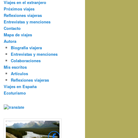
Viajes en el extranjero
Próximos viajes
Reflexiones viajeras
Entrevistas y menciones
Contacto
Mapa de viajes
Autora
Biografía viajera
Entrevistas y menciones
Colaboraciones
Mis escritos
Artículos
Reflexiones viajeras
Viajes en España
Ecoturismo