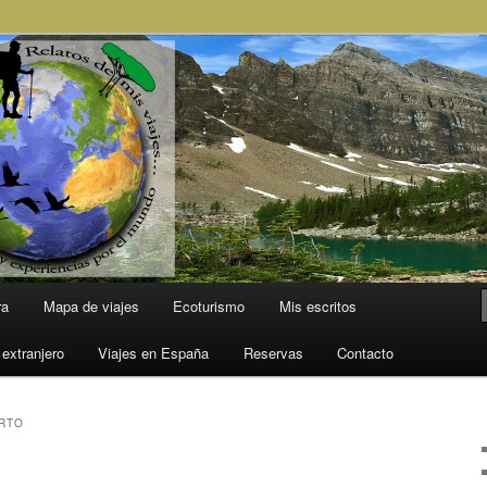
l Mundo
ra
Mapa de viajes
Ecoturismo
Mis escritos
 extranjero
Viajes en España
Reservas
Contacto
RTO