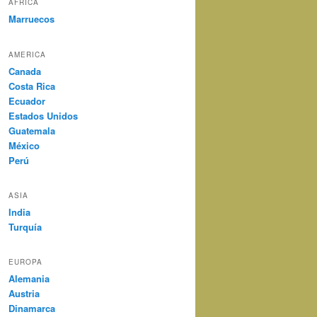
AFRICA
Marruecos
AMERICA
Canada
Costa Rica
Ecuador
Estados Unidos
Guatemala
México
Perú
ASIA
India
Turquía
EUROPA
Alemania
Austria
Dinamarca