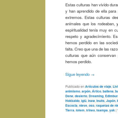
Estas culturas han vivido dura
y han aprendido de ella para
extremos. Estas culturas des
animales que los rodeaban, y 
espiritualidad tenía muy en c
respeto y agradecimiento. Es
hemos perdido en las socie
falta. Creo que una de las raz
culturas que aún conservan 
hemos perdido.
Sigue leyendo
→
Publicado en
Artículos de viaje
,
Liv
animismo
,
arpón
,
Ártico
,
ballena
,
b
Dene
,
desierto
,
Dreaming
,
Edimbur
Hokkaido
,
iglú
,
inaw
,
Inuits
,
Japón
,
Escocia
,
nieve
,
oso
,
raquetas de ni
Tierra
,
totem
,
trineo
,
tsampa
,
yak
|