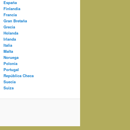
España
Finlandia
Francia
Gran Bretaña
Grecia
Holanda
Irlanda
Italia
Malta
Noruega
Polonia
Portugal
República Checa
Suecia
Suiza