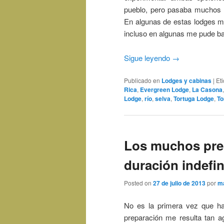
pueblo, pero pasaba muchos d
En algunas de estas lodges me
incluso en algunas me pude ba
Sigue leyendo
→
Publicado en
Lodges y cabinas
|
Et
Rica
,
Evergreen Lodge
,
La Casona
Lodge
,
río
,
selva
,
Tortuga Lodge
,
To
Los muchos prep
duración indefi
Posted on
27 de julio de 2013
por
m
No es la primera vez que hag
preparación me resulta tan 