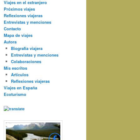
Viajes en el extranjero
Próximos viajes
Reflexiones viajeras
Entrevistas y menciones
Contacto
Mapa de viajes
Autora
Biografía viajera
Entrevistas y menciones
Colaboraciones
Mis escritos
Artículos
Reflexiones viajeras
Viajes en España
Ecoturismo