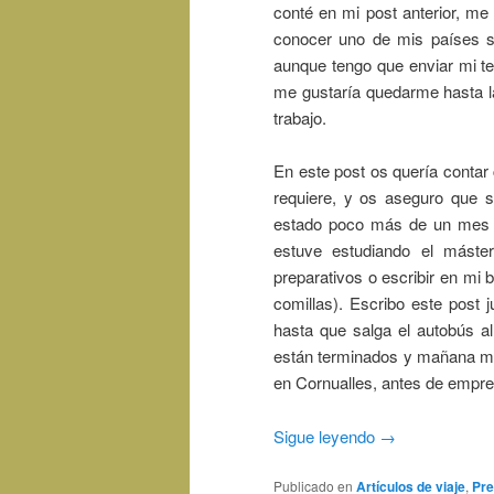
conté en mi post anterior, me
conocer uno de mis países so
aunque tengo que enviar mi te
me gustaría quedarme hasta l
trabajo.
En este post os quería contar 
requiere, y os aseguro que 
estado poco más de un mes e
estuve estudiando el máste
preparativos o escribir en mi 
comillas). Escribo este post 
hasta que salga el autobús al
están terminados y mañana me
en Cornualles, antes de empr
Sigue leyendo
→
Publicado en
Artículos de viaje
,
Pre