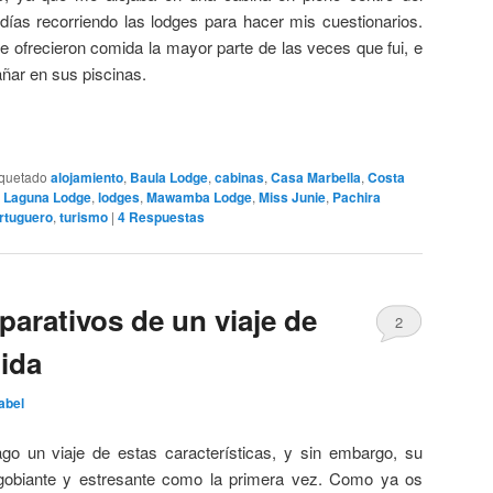
ías recorriendo las lodges para hacer mis cuestionarios.
 ofrecieron comida la mayor parte de las veces que fui, e
ñar en sus piscinas.
iquetado
alojamiento
,
Baula Lodge
,
cabinas
,
Casa Marbella
,
Costa
,
Laguna Lodge
,
lodges
,
Mawamba Lodge
,
Miss Junie
,
Pachira
rtuguero
,
turismo
|
4
Respuestas
arativos de un viaje de
2
nida
abel
o un viaje de estas características, y sin embargo, su
agobiante y estresante como la primera vez. Como ya os