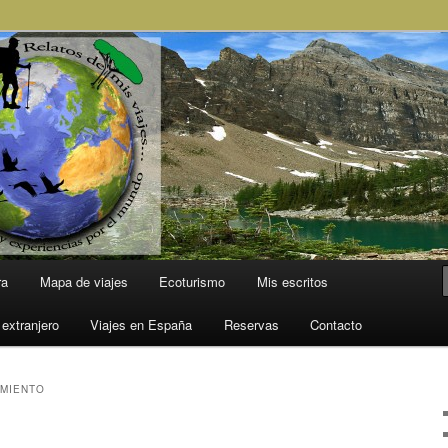
l Mundo
ra
Mapa de viajes
Ecoturismo
Mis escritos
 extranjero
Viajes en España
Reservas
Contacto
MIENTO