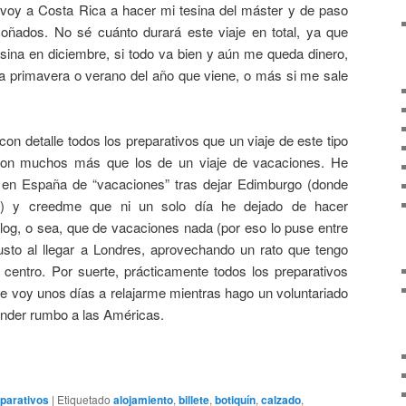
 voy a Costa Rica a hacer mi tesina del máster y de paso
ñados. No sé cuánto durará este viaje en total, ya que
sina en diciembre, si todo va bien y aún me queda dinero,
a primavera o verano del año que viene, o más si me sale
con detalle todos los preparativos que un viaje de este tipo
son muchos más que los de un viaje de vacaciones. He
n España de “vacaciones” tras dejar Edimburgo (donde
r) y creedme que ni un solo día he dejado de hacer
blog, o sea, que de vacaciones nada (por eso lo puse entre
justo al llegar a Londres, aprovechando un rato que tengo
 centro. Por suerte, prácticamente todos los preparativos
 voy unos días a relajarme mientras hago un voluntariado
ender rumbo a las Américas.
parativos
|
Etiquetado
alojamiento
,
billete
,
botiquín
,
calzado
,