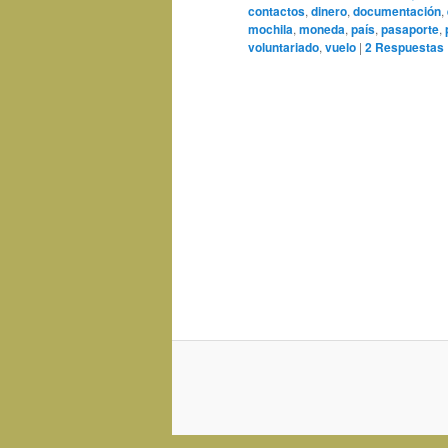
contactos
,
dinero
,
documentación
,
mochila
,
moneda
,
país
,
pasaporte
,
voluntariado
,
vuelo
|
2
Respuestas