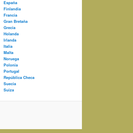
España
Finlandia
Francia
Gran Bretaña
Grecia
Holanda
Irlanda
Italia
Malta
Noruega
Polonia
Portugal
República Checa
Suecia
Suiza