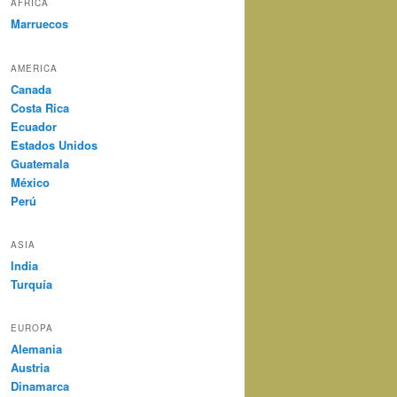
AFRICA
Marruecos
AMERICA
Canada
Costa Rica
Ecuador
Estados Unidos
Guatemala
México
Perú
ASIA
India
Turquía
EUROPA
Alemania
Austria
Dinamarca