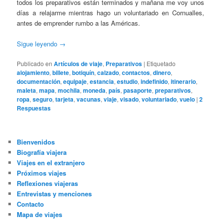
todos los preparativos están terminados y mañana me voy unos
días a relajarme mientras hago un voluntariado en Cornualles,
antes de emprender rumbo a las Américas.
Sigue leyendo
→
Publicado en
Artículos de viaje
,
Preparativos
|
Etiquetado
alojamiento
,
billete
,
botiquín
,
calzado
,
contactos
,
dinero
,
documentación
,
equipaje
,
estancia
,
estudio
,
indefinido
,
itinerario
,
maleta
,
mapa
,
mochila
,
moneda
,
país
,
pasaporte
,
preparativos
,
ropa
,
seguro
,
tarjeta
,
vacunas
,
viaje
,
visado
,
voluntariado
,
vuelo
|
2
Respuestas
Bienvenidos
Biografía viajera
Viajes en el extranjero
Próximos viajes
Reflexiones viajeras
Entrevistas y menciones
Contacto
Mapa de viajes