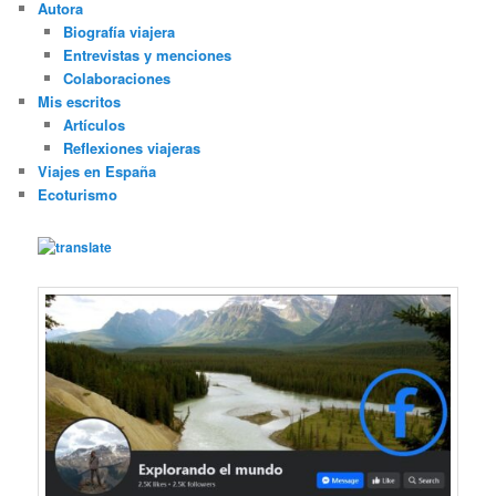
Autora
Biografía viajera
Entrevistas y menciones
Colaboraciones
Mis escritos
Artículos
Reflexiones viajeras
Viajes en España
Ecoturismo