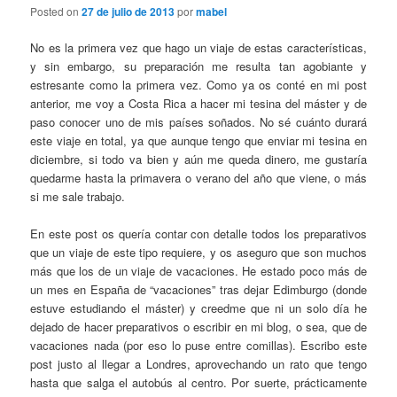
Posted on
27 de julio de 2013
por
mabel
No es la primera vez que hago un viaje de estas características,
y sin embargo, su preparación me resulta tan agobiante y
estresante como la primera vez. Como ya os conté en mi post
anterior, me voy a Costa Rica a hacer mi tesina del máster y de
paso conocer uno de mis países soñados. No sé cuánto durará
este viaje en total, ya que aunque tengo que enviar mi tesina en
diciembre, si todo va bien y aún me queda dinero, me gustaría
quedarme hasta la primavera o verano del año que viene, o más
si me sale trabajo.
En este post os quería contar con detalle todos los preparativos
que un viaje de este tipo requiere, y os aseguro que son muchos
más que los de un viaje de vacaciones. He estado poco más de
un mes en España de “vacaciones” tras dejar Edimburgo (donde
estuve estudiando el máster) y creedme que ni un solo día he
dejado de hacer preparativos o escribir en mi blog, o sea, que de
vacaciones nada (por eso lo puse entre comillas). Escribo este
post justo al llegar a Londres, aprovechando un rato que tengo
hasta que salga el autobús al centro. Por suerte, prácticamente