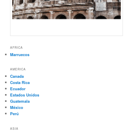
AFRICA
Marruecos
AMERICA
Canada
Costa Rica
Ecuador
Estados Unidos
Guatemala
México
Perú
ASIA