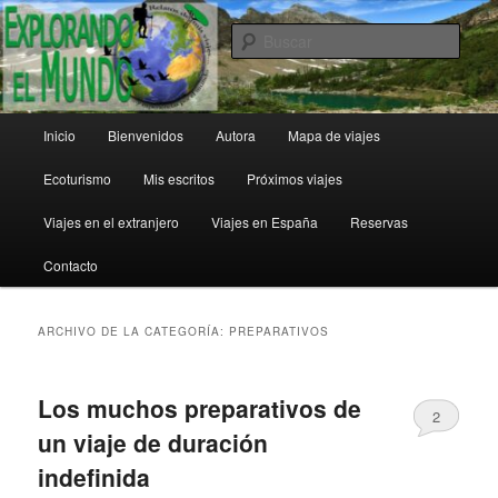
Ir
Ir
al
al
Busc
contenido
contenido
principal
secundario
Explorando el Mundo
Menú
Inicio
Bienvenidos
Autora
Mapa de viajes
principal
Ecoturismo
Mis escritos
Próximos viajes
Viajes en el extranjero
Viajes en España
Reservas
Contacto
ARCHIVO DE LA CATEGORÍA:
PREPARATIVOS
Los muchos preparativos de
2
un viaje de duración
indefinida