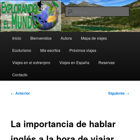
Ir
al
Busc
contenido
principal
Explorando el Mundo
Menú
Inicio
Bienvenidos
Autora
Mapa de viajes
principal
Ecoturismo
Mis escritos
Próximos viajes
Viajes en el extranjero
Viajes en España
Reservas
Contacto
Navegación
←
Anterior
Siguiente
→
de
entradas
La importancia de hablar
inglés a la hora de viajar