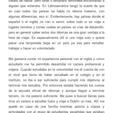
tratara de hablar, pero tarde o temprano terminaba encontrando a
alguien que entendía. En Latinoamérica tengo la suerte de que
en casi todos los países se habla mi idioma materno, con
algunas diferencias, eso sí. Evidentemente, hay países donde el
español o el inglés no van a servir, sobre todo si se viaja a
lugares remotos y zonas rurales en países en vías de desarrollo,
pero en general saber estos dos idiomas es una gran ventaja a la
hora de viajar. Es especialmente útil si uno viaja solo o quiere
pasar una temporada larga en un país ya sea para estudiar,
trabajar o hacer un voluntariado.
Me gustaría contar mi experiencia personal con el inglés y cómo
estudiarlo me ha permitido desarrollar mi carrera profesional y
viajera. Cuando estudiaba en la universidad me di cuenta de con
el nivel que tenía de haber estudiado en el colegio y en el
instituto, no iba a ser suficiente para cumplir mis objetivos al
terminar mis estudios. Por entonces estaba haciendo los cursos
de la escuela oficial de idiomas y aunque llegué a terminar
tercero, no me pareció suficiente. Me puse a buscar becas para
irme un verano a estudiar fuera y viajé a Dublín un mes. Allí me
quedé en casa de una familia mientras asistía a clases y
actividades con el grupo de estudiantes españoles que estaban