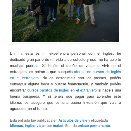
En fin, esta es mi experiencia personal con el inglés, he
dedicado gran parte de mi vida a su estudio y eso me ha abierto
muchas puertas. Si tenéis el sueño de viajar o vivir en el
extranjero, os animo a que busquéis
ofertas de cursos de inglés
en el extranjero
. No os desaniméis con los precios, podéis
conseguir alguna beca o buscar financiación, y también podéis
encontrar
cursos baratos de inglés en el extranjero
si hacéis una
buena búsqueda. Y si tenéis que pagar para aprender este
idioma, os aseguro que es una buena inversión que vais a
agradecer en el futuro.
Esta entrada fue publicada en
Artículos de viaje
y etiquetada
idiomas
,
inglés
,
viajar
por
mabel
. Guarda
enlace permanente
.