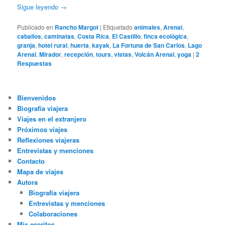
Sigue leyendo
→
Publicado en
Rancho Margot
|
Etiquetado
animales
,
Arenal
,
caballos
,
caminatas
,
Costa Rica
,
El Castillo
,
finca ecológica
,
granja
,
hotel rural
,
huerta
,
kayak
,
La Fortuna de San Carlos
,
Lago
Arenal
,
Mirador
,
recepción
,
tours
,
vistas
,
Volcán Arenal
,
yoga
|
2
Respuestas
Bienvenidos
Biografía viajera
Viajes en el extranjero
Próximos viajes
Reflexiones viajeras
Entrevistas y menciones
Contacto
Mapa de viajes
Autora
Biografía viajera
Entrevistas y menciones
Colaboraciones
Mis escritos