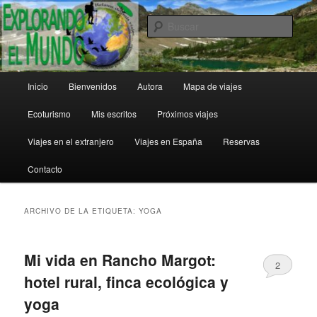
Ir
Ir
al
al
Busc
contenido
contenido
principal
secundario
Explorando el Mundo
Menú
Inicio
Bienvenidos
Autora
Mapa de viajes
principal
Ecoturismo
Mis escritos
Próximos viajes
Viajes en el extranjero
Viajes en España
Reservas
Contacto
ARCHIVO DE LA ETIQUETA:
YOGA
Mi vida en Rancho Margot:
2
hotel rural, finca ecológica y
yoga