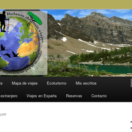
l Mundo
ra
Mapa de viajes
Ecoturismo
Mis escritos
 extranjero
Viajes en España
Reservas
Contacto
SURF