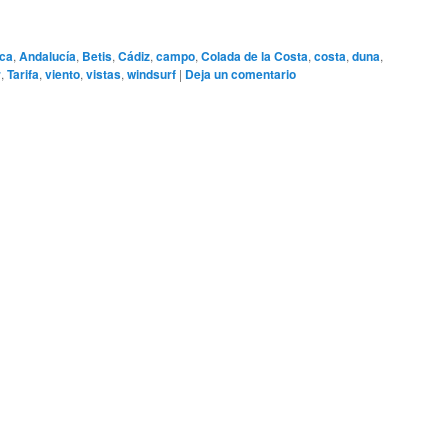
ica
,
Andalucía
,
Betis
,
Cádiz
,
campo
,
Colada de la Costa
,
costa
,
duna
,
r
,
Tarifa
,
viento
,
vistas
,
windsurf
|
Deja un comentario