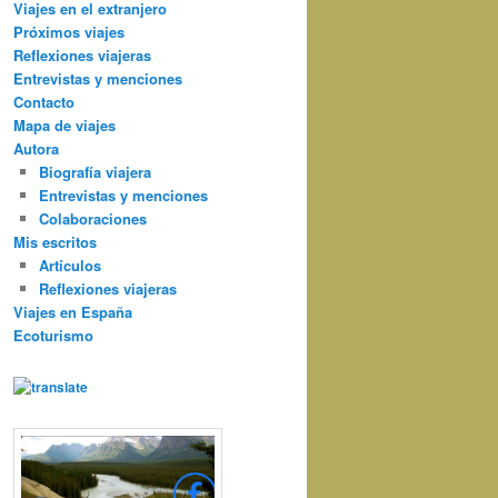
Viajes en el extranjero
Próximos viajes
Reflexiones viajeras
Entrevistas y menciones
Contacto
Mapa de viajes
Autora
Biografía viajera
Entrevistas y menciones
Colaboraciones
Mis escritos
Artículos
Reflexiones viajeras
Viajes en España
Ecoturismo