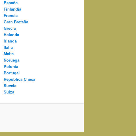
España
Finlandia
Francia
Gran Bretaña
Grecia
Holanda
Irlanda
Italia
Malta
Noruega
Polonia
Portugal
República Checa
Suecia
Suiza