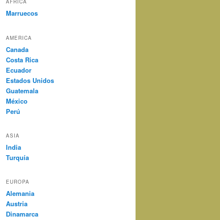
AFRICA
Marruecos
AMERICA
Canada
Costa Rica
Ecuador
Estados Unidos
Guatemala
México
Perú
ASIA
India
Turquía
EUROPA
Alemania
Austria
Dinamarca