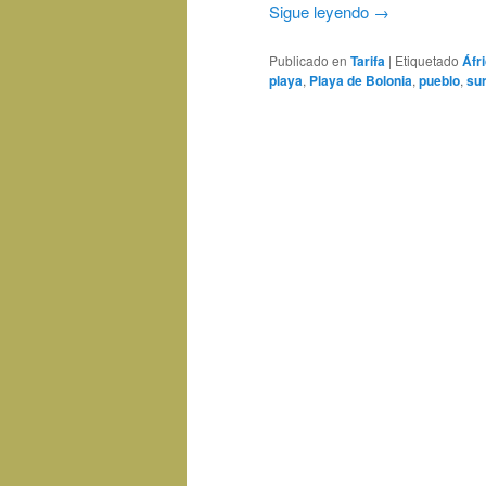
Sigue leyendo
→
Publicado en
Tarifa
|
Etiquetado
Áfr
playa
,
Playa de Bolonia
,
pueblo
,
su