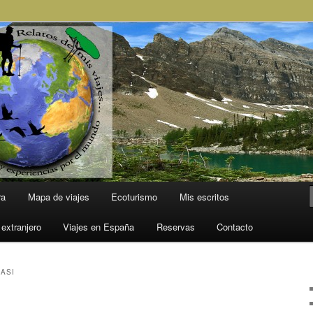
l Mundo
ra
Mapa de viajes
Ecoturismo
Mis escritos
 extranjero
Viajes en España
Reservas
Contacto
ASI