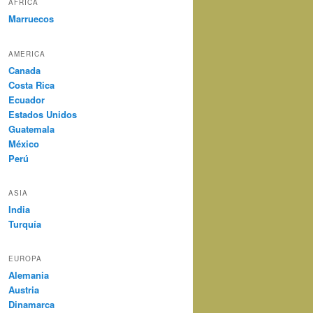
AFRICA
Marruecos
AMERICA
Canada
Costa Rica
Ecuador
Estados Unidos
Guatemala
México
Perú
ASIA
India
Turquía
EUROPA
Alemania
Austria
Dinamarca