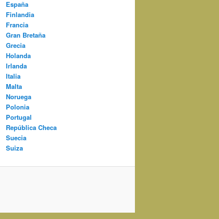
España
Finlandia
Francia
Gran Bretaña
Grecia
Holanda
Irlanda
Italia
Malta
Noruega
Polonia
Portugal
República Checa
Suecia
Suiza