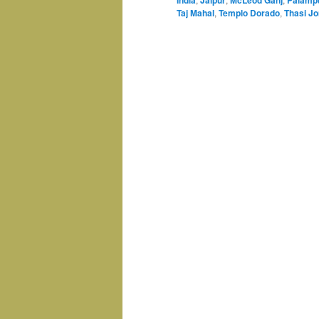
India
Jaipur
McLeod Ganj
Palamp
Taj Mahal
,
Templo Dorado
,
Thasi J