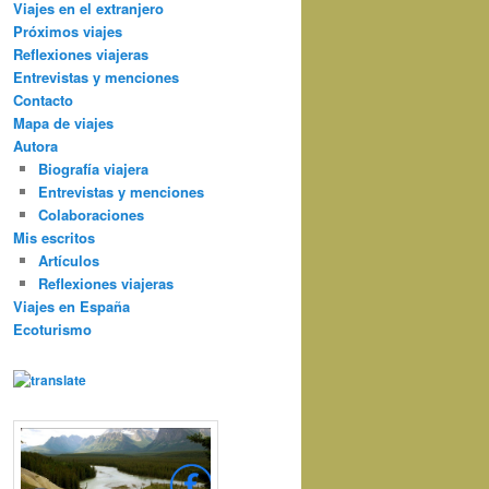
Viajes en el extranjero
Próximos viajes
Reflexiones viajeras
Entrevistas y menciones
Contacto
Mapa de viajes
Autora
Biografía viajera
Entrevistas y menciones
Colaboraciones
Mis escritos
Artículos
Reflexiones viajeras
Viajes en España
Ecoturismo