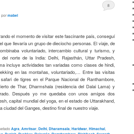
8
1
por
mabel
ndo el momento de visitar este fascinante país, conseguí
 el que llevaría un grupo de dieciocho personas. El viaje, de
mbinaba voluntariado, intercambio cultural y turismo, y
 del norte de la India: Delhi, Rajasthán, Uttar Pradesh,
a incluye actividades tan variadas como clases de hindi,
ekking en las montañas, voluntariado,… Entre las visitas
, safari de tigres en el Parque Nacional de Ranthambore,
sierto de Thar, Dharmshala (residencia del Dalai Lama) y
orado. Después yo me quedaba con unos amigos dos
sh, capital mundial del yoga, en el estado de Uttarakhand,
a ciudad del Ganges, destino final de nuestro viaje.
uetado
Agra
,
Amritsar
,
Delhi
,
Dharamsala
,
Haridwar
,
Himachal
,
,
,
,
,
,
,
,