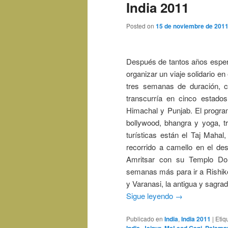
India 2011
Posted on
15 de noviembre de 201
Después de tantos años espera
organizar un viaje solidario en
tres semanas de duración, co
transcurría en cinco estados
Himachal y Punjab. El program
bollywood, bhangra y yoga, tr
turísticas están el Taj Mahal
recorrido a camello en el de
Amritsar con su Templo D
semanas más para ir a Rishike
y Varanasi, la antigua y sagrad
Sigue leyendo
→
Publicado en
India
,
India 2011
|
Etiq
,
,
,