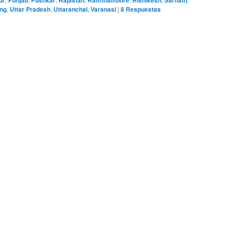
ur
Punjab
Pushkar
Rajastán
Ramthambore
Rishikesh
Sarnath
ong
,
Uttar Pradesh
,
Uttaranchal
,
Varanasi
|
8
Respuestas