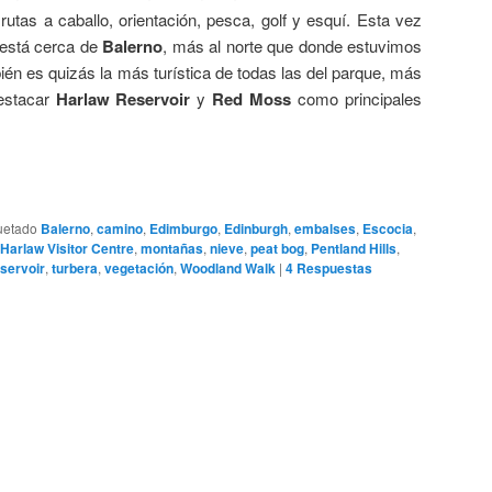
utas a caballo, orientación, pesca, golf y esquí. Esta vez
 está cerca de
Balerno
, más al norte que donde estuvimos
én es quizás la más turística de todas las del parque, más
destacar
Harlaw Reservoir
y
Red Moss
como principales
uetado
Balerno
,
camino
,
Edimburgo
,
Edinburgh
,
embalses
,
Escocia
,
Harlaw Visitor Centre
,
montañas
,
nieve
,
peat bog
,
Pentland Hills
,
servoir
,
turbera
,
vegetación
,
Woodland Walk
|
4
Respuestas