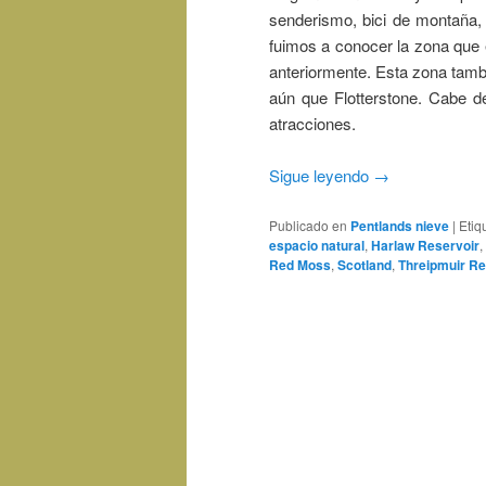
senderismo, bici de montaña, r
fuimos a conocer la zona que
anteriormente. Esta zona tambi
aún que Flotterstone. Cabe 
atracciones.
Sigue leyendo
→
Publicado en
Pentlands nieve
|
Etiq
espacio natural
,
Harlaw Reservoir
,
Red Moss
,
Scotland
,
Threipmuir Re