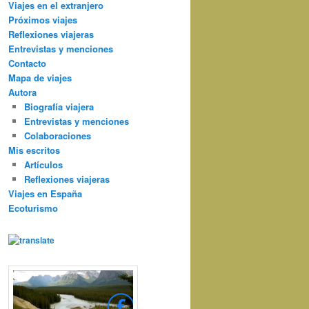
Viajes en el extranjero
Próximos viajes
Reflexiones viajeras
Entrevistas y menciones
Contacto
Mapa de viajes
Autora
Biografía viajera
Entrevistas y menciones
Colaboraciones
Mis escritos
Artículos
Reflexiones viajeras
Viajes en España
Ecoturismo