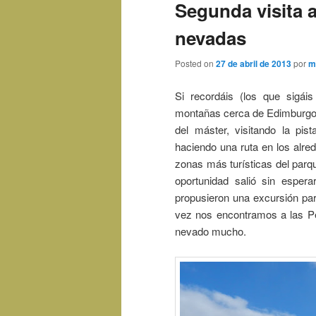
Segunda visita a
nevadas
Posted on
27 de abril de 2013
por
m
Si recordáis (los que sigái
montañas cerca de Edimburg
del máster, visitando la pis
haciendo una ruta en los alred
zonas más turísticas del parqu
oportunidad salió sin espe
propusieron una excursión pa
vez nos encontramos a las P
nevado mucho.