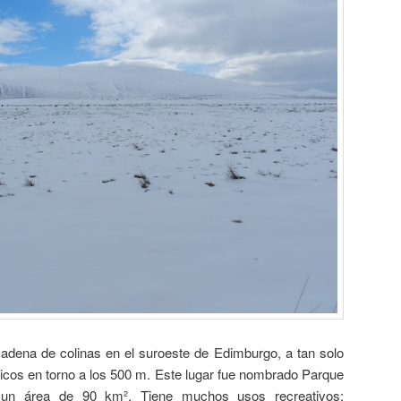
dena de colinas en el suroeste de Edimburgo, a tan solo
picos en torno a los 500 m. Este lugar fue nombrado Parque
un área de 90 km². Tiene muchos usos recreativos: