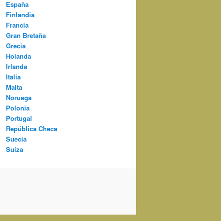
España
Finlandia
Francia
Gran Bretaña
Grecia
Holanda
Irlanda
Italia
Malta
Noruega
Polonia
Portugal
República Checa
Suecia
Suiza