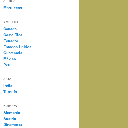
AFRICA
Marruecos
AMERICA
Canada
Costa Rica
Ecuador
Estados Unidos
Guatemala
México
Perú
ASIA
India
Turquía
EUROPA
Alemania
Austria
Dinamarca