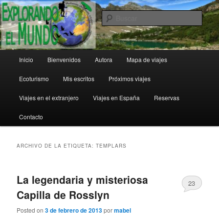
Ir
Ir
al
al
Busc
contenido
contenido
principal
secundario
Explorando el Mundo
Menú
Inicio
Bienvenidos
Autora
Mapa de viajes
principal
Ecoturismo
Mis escritos
Próximos viajes
Viajes en el extranjero
Viajes en España
Reservas
Contacto
ARCHIVO DE LA ETIQUETA:
TEMPLARS
La legendaria y misteriosa
23
Capilla de Rosslyn
Posted on
3 de febrero de 2013
por
mabel