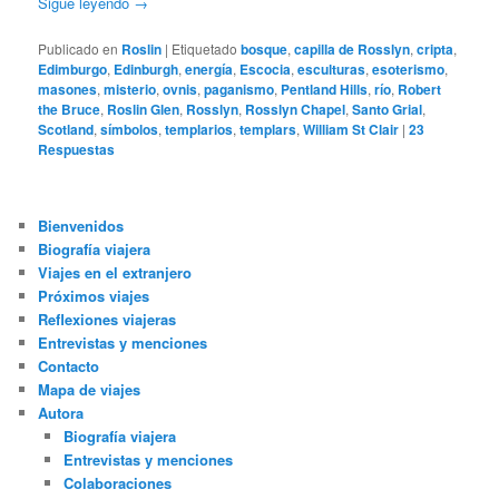
Sigue leyendo
→
Publicado en
Roslin
|
Etiquetado
bosque
,
capilla de Rosslyn
,
cripta
,
Edimburgo
,
Edinburgh
,
energía
,
Escocia
,
esculturas
,
esoterismo
,
masones
,
misterio
,
ovnis
,
paganismo
,
Pentland Hills
,
río
,
Robert
the Bruce
,
Roslin Glen
,
Rosslyn
,
Rosslyn Chapel
,
Santo Grial
,
Scotland
,
símbolos
,
templarios
,
templars
,
William St Clair
|
23
Respuestas
Bienvenidos
Biografía viajera
Viajes en el extranjero
Próximos viajes
Reflexiones viajeras
Entrevistas y menciones
Contacto
Mapa de viajes
Autora
Biografía viajera
Entrevistas y menciones
Colaboraciones