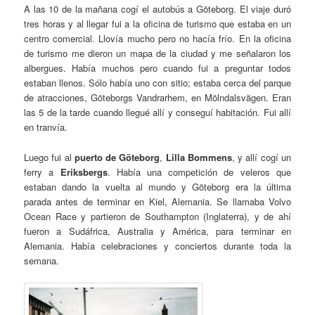
A las 10 de la mañana cogí el autobús a Göteborg. El viaje duró
tres horas y al llegar fui a la oficina de turismo que estaba en un
centro comercial. Llovía mucho pero no hacía frío. En la oficina
de turismo me dieron un mapa de la ciudad y me señalaron los
albergues. Había muchos pero cuando fui a preguntar todos
estaban llenos. Sólo había uno con sitio; estaba cerca del parque
de atracciones, Göteborgs Vandrarhem, en Mölndalsvägen. Eran
las 5 de la tarde cuando llegué allí y conseguí habitación. Fui allí
en tranvía.
Luego fui al
puerto de Göteborg
,
Lilla Bommens
, y allí cogí un
ferry a
Eriksbergs
. Había una competición de veleros que
estaban dando la vuelta al mundo y Göteborg era la última
parada antes de terminar en Kiel, Alemania. Se llamaba Volvo
Ocean Race y partieron de Southampton (Inglaterra), y de ahí
fueron a Sudáfrica, Australia y América, para terminar en
Alemania. Había celebraciones y conciertos durante toda la
semana.