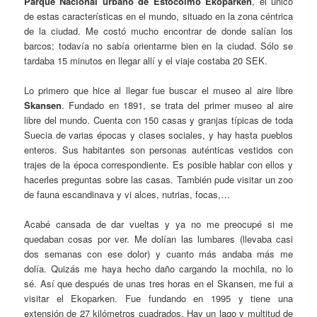
Parque Nacional urbano de Estocolmo Ekoparken
, el único
de estas características en el mundo, situado en la zona céntrica
de la ciudad. Me costó mucho encontrar de donde salían los
barcos; todavía no sabía orientarme bien en la ciudad. Sólo se
tardaba 15 minutos en llegar allí y el viaje costaba 20 SEK.
Lo primero que hice al llegar fue buscar el museo al aire libre
Skansen
. Fundado en 1891, se trata del primer museo al aire
libre del mundo. Cuenta con 150 casas y granjas típicas de toda
Suecia de varias épocas y clases sociales, y hay hasta pueblos
enteros. Sus habitantes son personas auténticas vestidos con
trajes de la época correspondiente. Es posible hablar con ellos y
hacerles preguntas sobre las casas. También pude visitar un zoo
de fauna escandinava y vi alces, nutrias, focas,…
Acabé cansada de dar vueltas y ya no me preocupé si me
quedaban cosas por ver. Me dolían las lumbares (llevaba casi
dos semanas con ese dolor) y cuanto más andaba más me
dolía. Quizás me haya hecho daño cargando la mochila, no lo
sé. Así que después de unas tres horas en el Skansen, me fui a
visitar el Ekoparken. Fue fundando en 1995 y tiene una
extensión de 27 kilómetros cuadrados. Hay un lago y multitud de