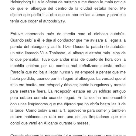
Helsingborg fui a la oficina de turismo y me dieron la mala noticia
de que el albergue del centro de la ciudad estaba lleno. Me
dijeron que podía ir a otro que estaba en las afueras y para ello
tenía que coger el autobús 219.
Estuve esperando más de media hora al dichoso autobús.
Cuando subí a él le dije al conductor que me avisara al llegar a la
parada del albergue y así lo hizo. Desde la parada de autobús,
un sitio llamado Villa Thalassa, el albergue estaba más lejos de
lo que pensaba. Tuve que andar más de cuarto de hora con la
mochila encima por un camino mal señalizado cuesta arriba.
Parecía que no iba a llegar nunca y ya empecé a pensar que me
había perdido, cuando por fin llegué al albergue. La verdad que el
sitio era bonito, con césped y árboles; había bungalows y mesas
para sentarse fuera. La recepción estaba en un edificio antiguo
pero estaba cerrada cuando llegué. En la cocina me encontré
con unas limpiadoras que me dijeron que no abría hasta las 3 de
la tarde. Como todavía era la 1, aproveché para comer y también
estuve hablando un rato con una de las limpiadoras que me
contó que vivió en Alicante durante 6 meses.
Cuando abrieron la recepción fui a hacer la reserva y resulta que