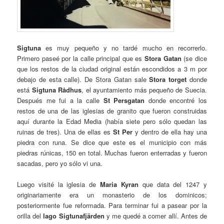
Sigtuna
es muy pequeño y no tardé mucho en recorrerlo.
Primero paseé por la calle principal que es
Stora Gatan
(se dice
que los restos de la ciudad original están escondidos a 3 m por
debajo de esta calle). De Stora Gatan sale
Stora torget
donde
está
Sigtuna Rådhus
, el ayuntamiento más pequeño de Suecia.
Después me fui a la calle
St Persgatan
donde encontré los
restos de una de las iglesias de granito que fueron construidas
aquí durante la Edad Media (había siete pero sólo quedan las
ruinas de tres). Una de ellas es
St Per
y dentro de ella hay una
piedra con runa. Se dice que este es el municipio con más
piedras rúnicas, 150 en total. Muchas fueron enterradas y fueron
sacadas, pero yo sólo vi una.
Luego visité la iglesia de
Maria Kyran
que data del 1247 y
originariamente era un monasterio de los dominicos;
posteriormente fue reformada. Para terminar fui a pasear por la
orilla del
lago Sigtunafjärden
y me quedé a comer allí. Antes de