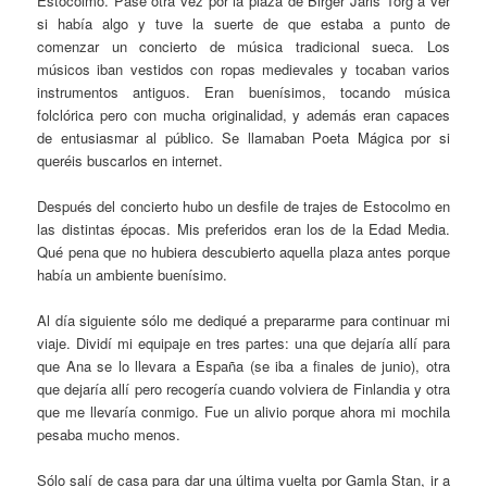
Estocolmo. Pasé otra vez por la plaza de Birger Jarls Torg a ver
si había algo y tuve la suerte de que estaba a punto de
comenzar un concierto de música tradicional sueca. Los
músicos iban vestidos con ropas medievales y tocaban varios
instrumentos antiguos. Eran buenísimos, tocando música
folclórica pero con mucha originalidad, y además eran capaces
de entusiasmar al público. Se llamaban Poeta Mágica por si
queréis buscarlos en internet.
Después del concierto hubo un desfile de trajes de Estocolmo en
las distintas épocas. Mis preferidos eran los de la Edad Media.
Qué pena que no hubiera descubierto aquella plaza antes porque
había un ambiente buenísimo.
Al día siguiente sólo me dediqué a prepararme para continuar mi
viaje. Dividí mi equipaje en tres partes: una que dejaría allí para
que Ana se lo llevara a España (se iba a finales de junio), otra
que dejaría allí pero recogería cuando volviera de Finlandia y otra
que me llevaría conmigo. Fue un alivio porque ahora mi mochila
pesaba mucho menos.
Sólo salí de casa para dar una última vuelta por Gamla Stan, ir a