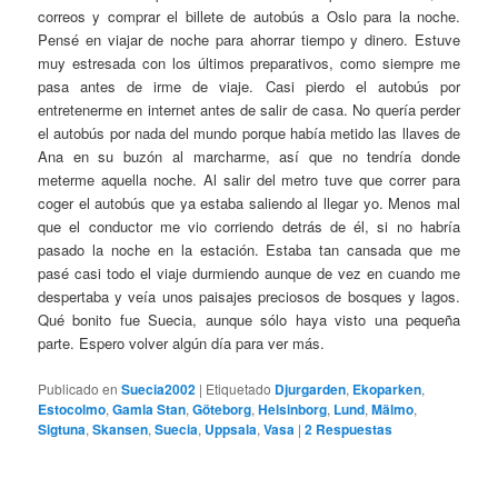
correos y comprar el billete de autobús a Oslo para la noche.
Pensé en viajar de noche para ahorrar tiempo y dinero. Estuve
muy estresada con los últimos preparativos, como siempre me
pasa antes de irme de viaje. Casi pierdo el autobús por
entretenerme en internet antes de salir de casa. No quería perder
el autobús por nada del mundo porque había metido las llaves de
Ana en su buzón al marcharme, así que no tendría donde
meterme aquella noche. Al salir del metro tuve que correr para
coger el autobús que ya estaba saliendo al llegar yo. Menos mal
que el conductor me vio corriendo detrás de él, si no habría
pasado la noche en la estación. Estaba tan cansada que me
pasé casi todo el viaje durmiendo aunque de vez en cuando me
despertaba y veía unos paisajes preciosos de bosques y lagos.
Qué bonito fue Suecia, aunque sólo haya visto una pequeña
parte. Espero volver algún día para ver más.
Publicado en
Suecia2002
|
Etiquetado
Djurgarden
,
Ekoparken
,
Estocolmo
,
Gamla Stan
,
Göteborg
,
Helsinborg
,
Lund
,
Mälmo
,
Sigtuna
,
Skansen
,
Suecia
,
Uppsala
,
Vasa
|
2
Respuestas