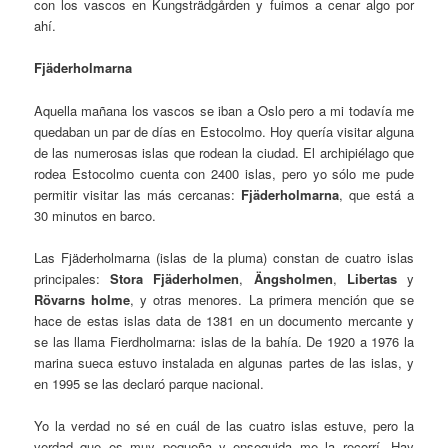
con los vascos en Kungsträdgården y fuimos a cenar algo por
ahí.
Fjäderholmarna
Aquella mañana los vascos se iban a Oslo pero a mi todavía me
quedaban un par de días en Estocolmo. Hoy quería visitar alguna
de las numerosas islas que rodean la ciudad. El archipiélago que
rodea Estocolmo cuenta con 2400 islas, pero yo sólo me pude
permitir visitar las más cercanas:
Fjäderholmarna
, que está a
30 minutos en barco.
Las Fjäderholmarna (islas de la pluma) constan de cuatro islas
principales:
Stora Fjäderholmen
,
Ängsholmen
,
Libertas
y
Rövarns holme
, y otras menores. La primera mención que se
hace de estas islas data de 1381 en un documento mercante y
se las llama Fierdholmarna: islas de la bahía. De 1920 a 1976 la
marina sueca estuvo instalada en algunas partes de las islas, y
en 1995 se las declaró parque nacional.
Yo la verdad no sé en cuál de las cuatro islas estuve, pero la
verdad que es muy pequeña y enseguida me la recorrí. Hay