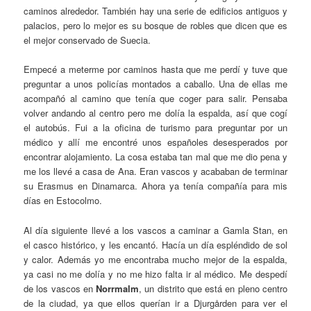
caminos alrededor. También hay una serie de edificios antiguos y
palacios, pero lo mejor es su bosque de robles que dicen que es
el mejor conservado de Suecia.
Empecé a meterme por caminos hasta que me perdí y tuve que
preguntar a unos policías montados a caballo. Una de ellas me
acompañó al camino que tenía que coger para salir. Pensaba
volver andando al centro pero me dolía la espalda, así que cogí
el autobús. Fui a la oficina de turismo para preguntar por un
médico y allí me encontré unos españoles desesperados por
encontrar alojamiento. La cosa estaba tan mal que me dio pena y
me los llevé a casa de Ana. Eran vascos y acababan de terminar
su Erasmus en Dinamarca. Ahora ya tenía compañía para mis
días en Estocolmo.
Al día siguiente llevé a los vascos a caminar a Gamla Stan, en
el casco histórico, y les encantó. Hacía un día espléndido de sol
y calor. Además yo me encontraba mucho mejor de la espalda,
ya casi no me dolía y no me hizo falta ir al médico. Me despedí
de los vascos en
Norrmalm
, un distrito que está en pleno centro
de la ciudad, ya que ellos querían ir a Djurgården para ver el