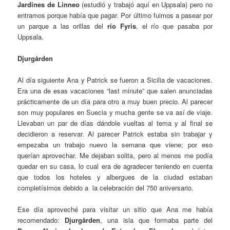
Jardines de Linneo
(estudió y trabajó aquí en Uppsala) pero no
entramos porque había que pagar. Por último fuimos a pasear por
un parque a las orillas del
río Fyris
, el río que pasaba por
Uppsala.
Djurgården
Al día siguiente Ana y Patrick se fueron a Sicilia de vacaciones.
Era una de esas vacaciones “last minute” que salen anunciadas
prácticamente de un día para otro a muy buen precio. Al parecer
son muy populares en Suecia y mucha gente se va así de viaje.
Llevaban un par de días dándole vueltas al tema y al final se
decidieron a reservar. Al parecer Patrick estaba sin trabajar y
empezaba un trabajo nuevo la semana que viene; por eso
querían aprovechar. Me dejaban solita, pero al menos me podía
quedar en su casa, lo cual era de agradecer teniendo en cuenta
que todos los hoteles y albergues de la ciudad estaban
completísimos debido a la celebración del 750 aniversario.
Ese día aproveché para visitar un sitio que Ana me había
recomendado:
Djurgården
, una isla que formaba parte del