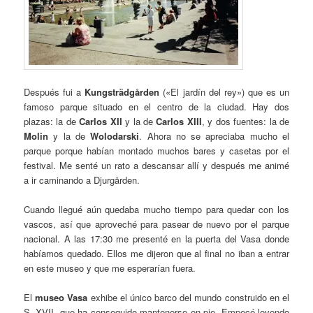
Después fui a
Kungsträdgården
(«El jardín del rey») que es un
famoso parque situado en el centro de la ciudad. Hay dos
plazas: la de
Carlos XII
y la de
Carlos XIII
, y dos fuentes: la de
Molin
y la de
Wolodarski
. Ahora no se apreciaba mucho el
parque porque habían montado muchos bares y casetas por el
festival. Me senté un rato a descansar allí y después me animé
a ir caminando a Djurgården.
Cuando llegué aún quedaba mucho tiempo para quedar con los
vascos, así que aproveché para pasear de nuevo por el parque
nacional. A las 17:30 me presenté en la puerta del Vasa donde
habíamos quedado. Ellos me dijeron que al final no iban a entrar
en este museo y que me esperarían fuera.
El
museo Vasa
exhibe el único barco del mundo construido en el
S. XVII, que ha conseguido mantenerse en pie. Empecé leyendo