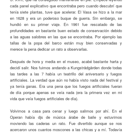
cada panel explicativo que encontraba pero cuando descubrí que
tenía siete plantas, tuve que acelerar. El Vasa se hizo a la mar
en 1628 y era un poderoso buque de guerra. Sin embargo, se
hundió en su primer viaje. En 1961 fue rescatado de las
profundidades en bastante buen estado de conservación debido
a las aguas salobres en las que se encontraba. Por ejemplo las
tallas de la popa del barco están muy bien conservadas y
merece la pena dedicar un rato a observarlas.
Después de hora y media en el museo, acabé bastante harta y
decidí salir. Nos fuimos andando a Kungsträdgården donde todas
las tardes a las 7 había un teatrillo del aniversario y fuegos
artificiales. La verdad que aún no había visto nada del festival y
ya tenía ganas. Era una pena que los fuegos artificiales fueran
de día porque apenas se veía nada (era la primera vez en mi
vida que veía fuegos artificiales de día).
Volvimos a casa para cenar y luego salimos por ahí. En el
Operan había djs de música árabe de baile y estuvimos
moviendo las caderas un rato. Fue divertido aunque se nos
acercaron unos cuantos moscones a las chicas y a mí. Todavía