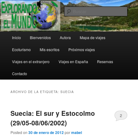
Ir
Ir
al
al
Busc
contenido
contenido
principal
secundario
Explorando el Mundo
Menú
Inicio
Bienvenidos
Autora
Mapa de viajes
principal
Ecoturismo
Mis escritos
Próximos viajes
Viajes en el extranjero
Viajes en España
Reservas
Contacto
ARCHIVO DE LA ETIQUETA:
SUECIA
Suecia: El sur y Estocolmo
2
(29/05-08/06/2002)
Posted on
30 de enero de 2012
por
mabel