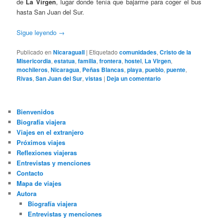
de
La Virgen
, lugar donde tenía que bajarme para coger el bus
hasta San Juan del Sur.
Sigue leyendo
→
Publicado en
NicaraguaII
|
Etiquetado
comunidades
,
Cristo de la
Misericordia
,
estatua
,
familia
,
frontera
,
hostel
,
La Virgen
,
mochileros
,
Nicaragua
,
Peñas Blancas
,
playa
,
pueblo
,
puente
,
Rivas
,
San Juan del Sur
,
vistas
|
Deja un comentario
Bienvenidos
Biografía viajera
Viajes en el extranjero
Próximos viajes
Reflexiones viajeras
Entrevistas y menciones
Contacto
Mapa de viajes
Autora
Biografía viajera
Entrevistas y menciones