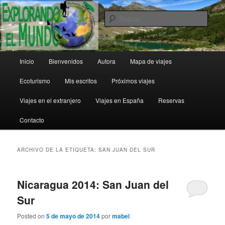
Ir
Ir
al
al
Busc
contenido
contenido
principal
secundario
Explorando el Mundo
Menú
Inicio
Bienvenidos
Autora
Mapa de viajes
principal
Ecoturismo
Mis escritos
Próximos viajes
Viajes en el extranjero
Viajes en España
Reservas
Contacto
ARCHIVO DE LA ETIQUETA:
SAN JUAN DEL SUR
Nicaragua 2014: San Juan del
Sur
Posted on
5 de mayo de 2014
por
mabel