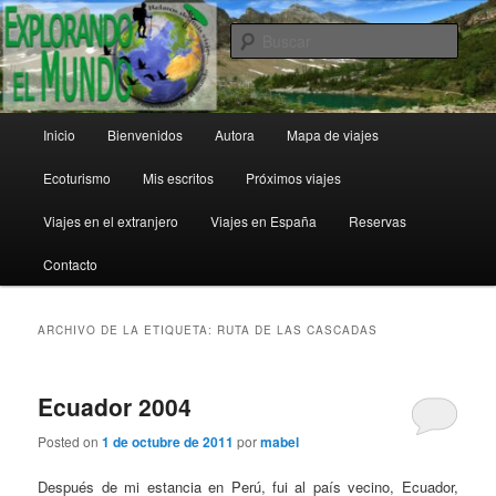
Ir
Ir
al
al
Busc
contenido
contenido
principal
secundario
Explorando el Mundo
Menú
Inicio
Bienvenidos
Autora
Mapa de viajes
principal
Ecoturismo
Mis escritos
Próximos viajes
Viajes en el extranjero
Viajes en España
Reservas
Contacto
ARCHIVO DE LA ETIQUETA:
RUTA DE LAS CASCADAS
Ecuador 2004
Posted on
1 de octubre de 2011
por
mabel
Después de mi estancia en Perú, fui al país vecino, Ecuador,