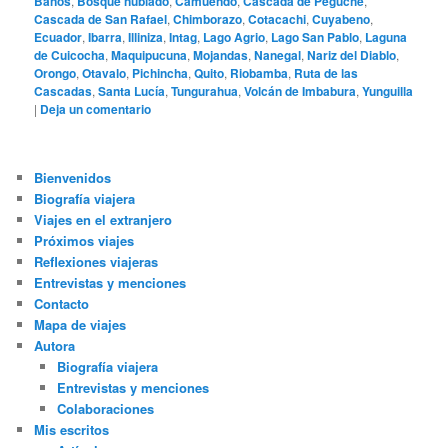
Baños
,
Bosque nublado
,
Camuendo
,
Cascada de Peguche
,
Cascada de San Rafael
,
Chimborazo
,
Cotacachi
,
Cuyabeno
,
Ecuador
,
Ibarra
,
Illiniza
,
Intag
,
Lago Agrio
,
Lago San Pablo
,
Laguna
de Cuicocha
,
Maquipucuna
,
Mojandas
,
Nanegal
,
Nariz del Diablo
,
Orongo
,
Otavalo
,
Pichincha
,
Quito
,
Riobamba
,
Ruta de las
Cascadas
,
Santa Lucía
,
Tungurahua
,
Volcán de Imbabura
,
Yunguilla
|
Deja un comentario
Bienvenidos
Biografía viajera
Viajes en el extranjero
Próximos viajes
Reflexiones viajeras
Entrevistas y menciones
Contacto
Mapa de viajes
Autora
Biografía viajera
Entrevistas y menciones
Colaboraciones
Mis escritos