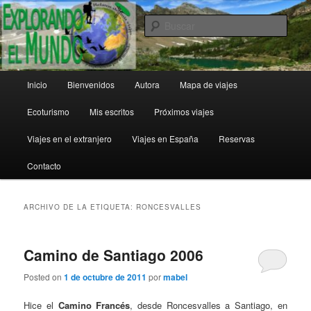
Ir
Ir
al
al
Busc
contenido
contenido
principal
secundario
Explorando el Mundo
Menú
Inicio
Bienvenidos
Autora
Mapa de viajes
principal
Ecoturismo
Mis escritos
Próximos viajes
Viajes en el extranjero
Viajes en España
Reservas
Contacto
ARCHIVO DE LA ETIQUETA:
RONCESVALLES
Camino de Santiago 2006
Posted on
1 de octubre de 2011
por
mabel
Hice el
Camino Francés
, desde Roncesvalles a Santiago, en