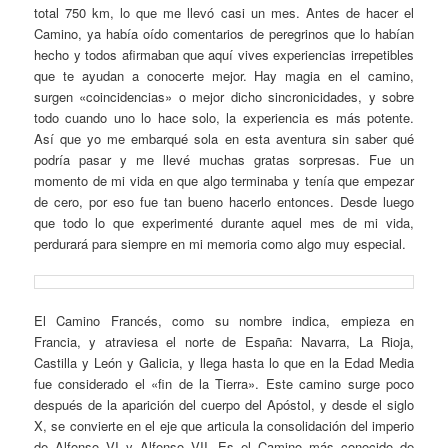
total 750 km, lo que me llevó casi un mes. Antes de hacer el
Camino, ya había oído comentarios de peregrinos que lo habían
hecho y todos afirmaban que aquí vives experiencias irrepetibles
que te ayudan a conocerte mejor. Hay magia en el camino,
surgen «coincidencias» o mejor dicho sincronicidades, y sobre
todo cuando uno lo hace solo, la experiencia es más potente.
Así que yo me embarqué sola en esta aventura sin saber qué
podría pasar y me llevé muchas gratas sorpresas. Fue un
momento de mi vida en que algo terminaba y tenía que empezar
de cero, por eso fue tan bueno hacerlo entonces. Desde luego
que todo lo que experimenté durante aquel mes de mi vida,
perdurará para siempre en mi memoria como algo muy especial.
El Camino Francés, como su nombre indica, empieza en
Francia, y atraviesa el norte de España: Navarra, La Rioja,
Castilla y León y Galicia, y llega hasta lo que en la Edad Media
fue considerado el «fin de la Tierra». Este camino surge poco
después de la aparición del cuerpo del Apóstol, y desde el siglo
X, se convierte en el eje que articula la consolidación del imperio
de Alfonso VI y Alfonso VII. Es el Camino más conocido de