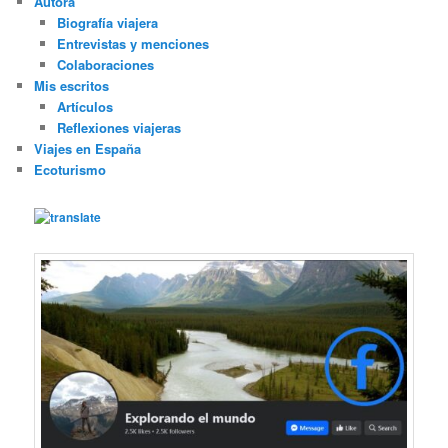
Autora
Biografía viajera
Entrevistas y menciones
Colaboraciones
Mis escritos
Artículos
Reflexiones viajeras
Viajes en España
Ecoturismo