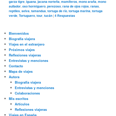
garza tigre
,
iguana
,
jacana norteña
,
mamíferos
,
mono araña
,
mono
aullador
,
oso hormiguero
,
perezoso
,
rana de ojos rojos
,
ranas
,
reptiles
,
selva
,
tamandua
,
tortuga de río
,
tortuga marina
,
tortuga
verde
,
Tortuguero
,
tour
,
tucán
|
4
Respuestas
Bienvenidos
Biografía viajera
Viajes en el extranjero
Próximos viajes
Reflexiones viajeras
Entrevistas y menciones
Contacto
Mapa de viajes
Autora
Biografía viajera
Entrevistas y menciones
Colaboraciones
Mis escritos
Artículos
Reflexiones viajeras
Viajes en España