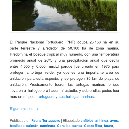
El Parque Nacional Tortuguero (PNT) ocupa 26.156 ha en su
parte terrestre y alrededor de 50.160 ha de zona marina.
Predomina el bosque trópical muy húmedo, con una temperatura
promedio anual de 26ºC y una precipitación anual que oscila
entre 4.500 y 6.000 mm.El parque fue creado en 1975 para
proteger la tortuga verde, ya que es una importante área de
anidación para esta especie, y se protegen 35 km de playa de
anidación. Precisamente fueron las tortugas marinas lo que
llevaron a Tortuguero a hacer mi estudio, y sobre ellas podés leer
más en mi post
Tortuguero y sus tortugas marinas
.
Sigue leyendo
→
Publicado en
Fauna Tortuguero
|
Etiquetado
anfibios
,
anhinga
,
aves
,
basilisco
,
caimán
,
caminata
,
Canales
,
canoa
,
Costa Rica
,
fauna
,