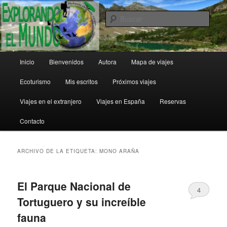
Ir
Ir
al
al
Busc
contenido
contenido
principal
secundario
Explorando el Mundo
Menú
Inicio
Bienvenidos
Autora
Mapa de viajes
principal
Ecoturismo
Mis escritos
Próximos viajes
Viajes en el extranjero
Viajes en España
Reservas
Contacto
ARCHIVO DE LA ETIQUETA:
MONO ARAÑA
El Parque Nacional de
4
Tortuguero y su increíble
fauna