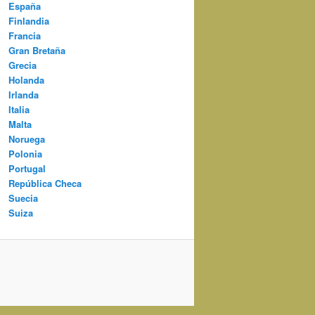
España
Finlandia
Francia
Gran Bretaña
Grecia
Holanda
Irlanda
Italia
Malta
Noruega
Polonia
Portugal
República Checa
Suecia
Suiza