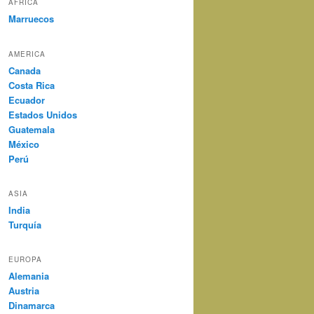
AFRICA
Marruecos
AMERICA
Canada
Costa Rica
Ecuador
Estados Unidos
Guatemala
México
Perú
ASIA
India
Turquía
EUROPA
Alemania
Austria
Dinamarca