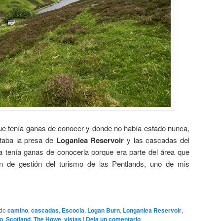
ue tenía ganas de conocer y donde no había estado nunca,
estaba la presa de
Loganlea Reservoir
y las cascadas del
a tenía ganas de conocerla porque era parte del área que
n de gestión del turismo de las Pentlands, uno de mis
ado
camino
,
cascadas
,
Escocia
,
Logan Burn
,
Longanlea Reservoir
,
ío
,
Scotland
,
The Howe
,
vistas
|
Deja un comentario