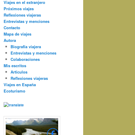
Viajes en el extranjero
Próximos viajes
Reflexiones viajeras
Entrevistas y menciones
Contacto
Mapa de viajes
Autora
Biografía viajera
Entrevistas y menciones
Colaboraciones
Mis escritos
Artículos
Reflexiones viajeras
Viajes en España
Ecoturismo