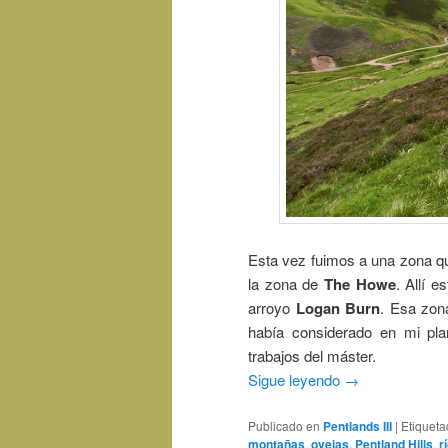
Esta vez fuimos a una zona q
la zona de
The Howe
. Allí 
arroyo
Logan Burn
. Esa zon
había considerado en mi pla
trabajos del máster.
Sigue leyendo
→
Publicado en
Pentlands III
|
Etiquet
montañas
,
ovejas
,
Pentland Hills
,
r