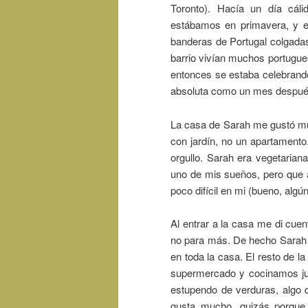
Toronto). Hacía un día cál
estábamos en primavera, y e
banderas de Portugal colgadas
barrio vivían muchos portugues
entonces se estaba celebrando
absoluta como un mes despué
La casa de Sarah me gustó mu
con jardín, no un apartamento
orgullo. Sarah era vegetariana
uno de mis sueños, pero que a
poco difícil en mi (bueno, algún
Al entrar a la casa me di cue
no para más. De hecho Sarah vi
en toda la casa. El resto de la
supermercado y cocinamos jun
estupendo de verduras, algo
gusta mucho, quizás porque 