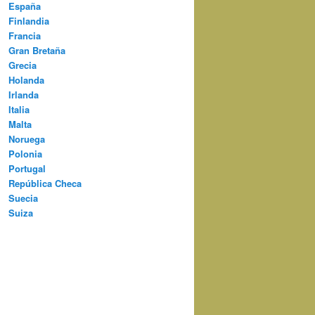
España
Finlandia
Francia
Gran Bretaña
Grecia
Holanda
Irlanda
Italia
Malta
Noruega
Polonia
Portugal
República Checa
Suecia
Suiza