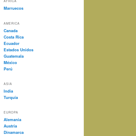
AFRICA
Marruecos
AMERICA
Canada
Costa Rica
Ecuador
Estados Unidos
Guatemala
México
Perú
ASIA
India
Turquía
EUROPA
Alemania
Austria
Dinamarca