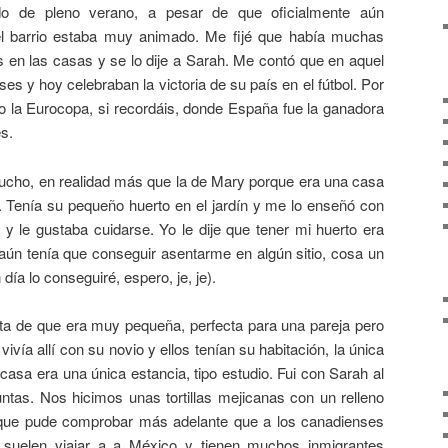
ido de pleno verano, a pesar de que oficialmente aún
l barrio estaba muy animado. Me fijé que había muchas
 en las casas y se lo dije a Sarah. Me contó que en aquel
es y hoy celebraban la victoria de su país en el fútbol. Por
 la Eurocopa, si recordáis, donde España fue la ganadora
s.
cho, en realidad más que la de Mary porque era una casa
. Tenía su pequeño huerto en el jardín y me lo enseñó con
 y le gustaba cuidarse. Yo le dije que tener mi huerto era
ún tenía que conseguir asentarme en algún sitio, cosa un
 día lo conseguiré, espero, je, je).
nta de que era muy pequeña, perfecta para una pareja pero
vía allí con su novio y ellos tenían su habitación, la única
 casa era una única estancia, tipo estudio. Fui con Sarah al
tas. Nos hicimos unas tortillas mejicanas con un relleno
 que pude comprobar más adelante que a los canadienses
suelen viajar a a México y tienen muchos inmigrantes