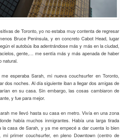
sitivas de Toronto, yo no estaba muy contenta de regresar
 menos Bruce Peninsula, y en concreto Cabot Head, lugar
gún el autobús iba adentrándose más y más en la ciudad,
ascacielos, gente,… me sentía más y más apenada de haber
 natural.
 me esperaba Sarah, mi nueva couchsurfer en Toronto,
tar dos noches. Al día siguiente iban a llegar dos amigas de
rían en su casa. Sin embargo, las cosas cambiaron de
nte, y fue para mejor.
Sarah me llevó hasta su casa en metro. Vivía en una zona
, donde había muchos inmigrantes. Había una larga tirada
 la casa de Sarah, y ya me empecé a dar cuenta lo bien
 mi primer couchsurfer, en pleno Downtown (centro de