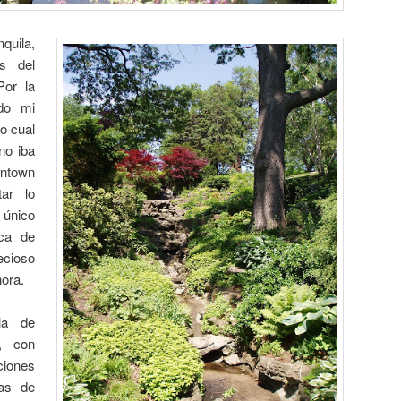
quila,
s del
Por la
odo mi
lo cual
no iba
ntown
tar lo
 único
ca de
ecioso
hora.
a de
l, con
ciones
nas de