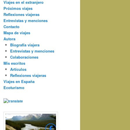
Viajes en el extranjero
Próximos viajes
Reflexiones viajeras
Entrevistas y menciones
Contacto
Mapa de viajes
Autora
Biografía viajera
Entrevistas y menciones
Colaboraciones
Mis escritos
Artículos
Reflexiones viajeras
Viajes en España
Ecoturismo