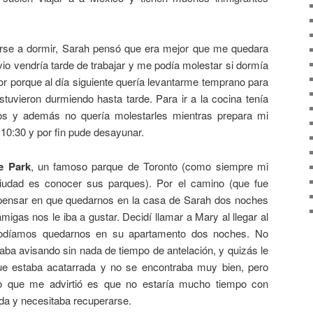
rse a dormir, Sarah pensó que era mejor que me quedara
io vendría tarde de trabajar y me podía molestar si dormía
eor porque al día siguiente quería levantarme temprano para
estuvieron durmiendo hasta tarde. Para ir a la cocina tenía
os y además no quería molestarles mientras prepara mi
10:30 y por fin pude desayunar.
e Park
, un famoso parque de Toronto (como siempre mi
ciudad es conocer sus parques). Por el camino (que fue
 pensar en que quedarnos en la casa de Sarah dos noches
gas nos le iba a gustar. Decidí llamar a Mary al llegar al
 podíamos quedarnos en su apartamento dos noches. No
ba avisando sin nada de tiempo de antelación, y quizás le
ue estaba acatarrada y no se encontraba muy bien, pero
co que me advirtió es que no estaría mucho tiempo con
da y necesitaba recuperarse.