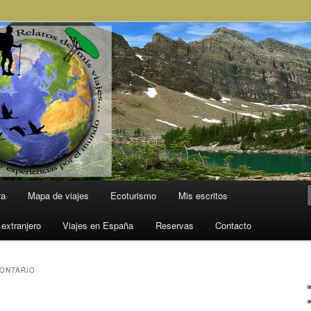
l Mundo
ra
Mapa de viajes
Ecoturismo
Mis escritos
 extranjero
Viajes en España
Reservas
Contacto
ONTARIO