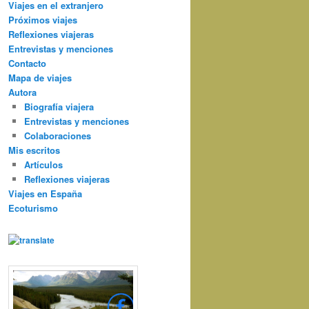
Viajes en el extranjero
Próximos viajes
Reflexiones viajeras
Entrevistas y menciones
Contacto
Mapa de viajes
Autora
Biografía viajera
Entrevistas y menciones
Colaboraciones
Mis escritos
Artículos
Reflexiones viajeras
Viajes en España
Ecoturismo