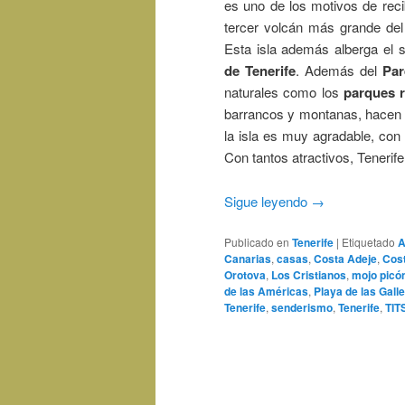
es uno de los motivos de recib
tercer volcán más grande de
Esta isla además alberga el 
de Tenerife
. Además del
Par
naturales como los
parques r
barrancos y montanas, hacen la
la isla es muy agradable, con
Con tantos atractivos, Tenerife
Sigue leyendo
→
Publicado en
Tenerife
|
Etiquetado
A
Canarias
,
casas
,
Costa Adeje
,
Cost
Orotova
,
Los Cristianos
,
mojo picó
de las Américas
,
Playa de las Gall
Tenerife
,
senderismo
,
Tenerife
,
TIT