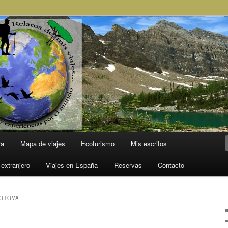
l Mundo
ra
Mapa de viajes
Ecoturismo
Mis escritos
 extranjero
Viajes en España
Reservas
Contacto
OTOVA