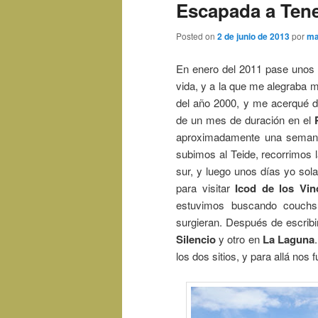
Escapada a Tene
Posted on
2 de junio de 2013
por
ma
En enero del 2011 pase unos
vida, y a la que me alegraba m
del año 2000, y me acerqué 
de un mes de duración en el
aproximadamente una semana 
subimos al Teide, recorrimos l
sur, y luego unos días yo sol
para visitar
Icod de los Vin
estuvimos buscando couchsu
surgieran. Después de escribi
Silencio
y otro en
La Laguna
los dos sitios, y para allá nos