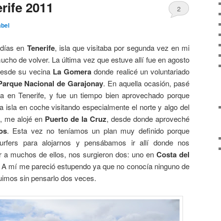
rife 2011
2
bel
 días en
Tenerife
, isla que visitaba por segunda vez en mi
ucho de volver. La última vez que estuve allí fue en agosto
desde su vecina
La Gomera
donde realicé un voluntariado
Parque Nacional de Garajonay
. En aquella ocasión, pasé
en Tenerife, y fue un tiempo bien aprovechado porque
a isla en coche visitando especialmente el norte y algo del
a, me alojé en
Puerto de la Cruz
, desde donde aproveché
os
. Esta vez no teníamos un plan muy definido porque
rfers para alojarnos y pensábamos ir allí donde nos
r a muchos de ellos, nos surgieron dos: uno en
Costa del
. A mí me pareció estupendo ya que no conocía ninguno de
 fuimos sin pensarlo dos veces.