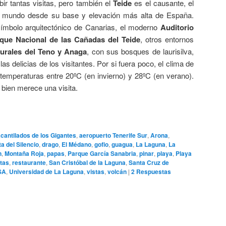
ir tantas visitas, pero también el
Teide
es el causante, el
l mundo desde su base y elevación más alta de España.
símbolo arquitectónico de Canarias, el moderno
Auditorio
que Nacional de las Cañadas del Teide
, otros entornos
urales del Teno y Anaga
, con sus bosques de laurisilva,
s delicias de los visitantes. Por si fuera poco, el clima de
 temperaturas entre 20ºC (en invierno) y 28ºC (en verano).
 bien merece una visita.
cantilados de los Gigantes
,
aeropuerto Tenerife Sur
,
Arona
,
a del Silencio
,
drago
,
El Médano
,
gofio
,
guagua
,
La Laguna
,
La
n
,
Montaña Roja
,
papas
,
Parque García Sanabria
,
pinar
,
playa
,
Playa
etas
,
restaurante
,
San Cristóbal de la Laguna
,
Santa Cruz de
SA
,
Universidad de La Laguna
,
vistas
,
volcán
|
2
Respuestas