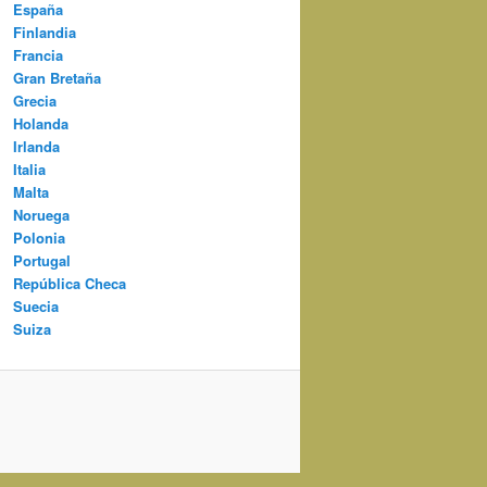
España
Finlandia
Francia
Gran Bretaña
Grecia
Holanda
Irlanda
Italia
Malta
Noruega
Polonia
Portugal
República Checa
Suecia
Suiza