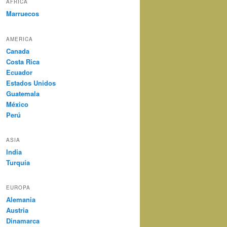
AFRICA
Marruecos
AMERICA
Canada
Costa Rica
Ecuador
Estados Unidos
Guatemala
México
Perú
ASIA
India
Turquía
EUROPA
Alemania
Austria
Dinamarca